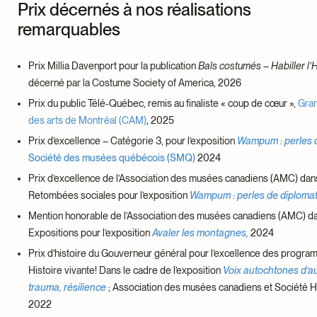
Prix décernés à nos réalisations
remarquables
Prix Millia Davenport pour la publication
Bals costumés – Habiller l’H
décerné par la Costume Society of America, 2026
Prix du public Télé-Québec, remis au finaliste « coup de cœur »,
Gran
des arts de Montréal (CAM)
,
2025
Prix d’excellence – Catégorie 3, pour l’exposition
Wampum : perles d
Société des musées québécois (SMQ)
2024
Prix d’excellence de l’Association des musées canadiens (AMC) dans
Retombées sociales pour l’exposition
Wampum : perles de diplomat
Mention honorable de l’Association des musées canadiens (AMC) da
Expositions pour l’exposition
Avaler les montagnes,
2024
Prix d’histoire du Gouverneur général pour l’excellence des progr
Histoire vivante! Dans le cadre de l’exposition
Voix autochtones d’auj
trauma, résilience
; Association des musées canadiens et Société H
2022