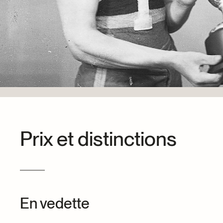
Dons et prêts d’objets
Devenir bénévole
Jeune McCord phil
Prix et distinctions
En vedette