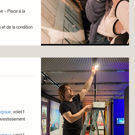
e – Place à la
 et de la condition
logique
, volet 1
’investissement
logique
, volet 1