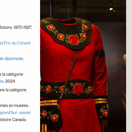
istoire, 1870-192
7,
d Prix du Conseil
e diplomatie,
 la catégorie
ie,
2024
ns la catégorie
ammes en musées :
ourd’hui : savoir,
istoire Canada,