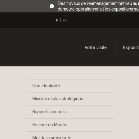
Des travaux de réaménagement ont lieu au re
!
demeure opérationnel et les expositions so
fr
en
Votre visite
Exposit
Heures d’ouverture
En cours
Tarifs
Expositi
Confidentialité
Accès
Mission et plan stratégique
Rapports annuels
Histoire du Musée
Mot de la présidente