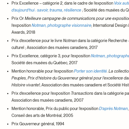
Prix Excellence – catégorie 2, dans le cadre de l’exposition
Voix au
d’aujourd’hui : savoir, trauma, résilience
; Société des musées du 
Prix Or
Meilleure campagne de communications pour une expositio
l’exposition
Notman, photographe visionnaire
; International Desig
Awards, 2018
Prix d’excellence pour le livre
Notman
dans la catégorie Recherche 
culturel ; Association des musées canadiens, 2017
Prix Excellence, catégorie 3, pour l’exposition
Notman, photographe
Société des musées du Québec, 2017
Mention honorable pour l’exposition
Porter son identité
. La collecti
Peuples
,
Prix d’histoire du Gouverneur général pour l’excellence d
Histoire vivante!
; Association des musées canadiens et Société His
Prix d’excellence pour l’exposition
Transactions
dans la catégorie pa
Association des musées canadiens, 2007
Mention honorable, Prix du public pour l’exposition
D’après Notman
Conseil des arts de Montréal, 2005
Prix Gouverneur général, 1994