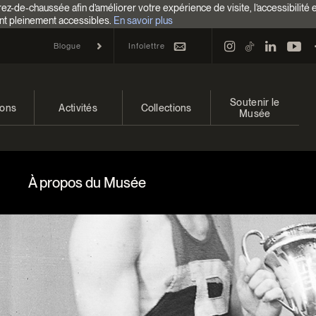
z-de-chaussée afin d’améliorer votre expérience de visite, l’accessibilité 
nt pleinement accessibles.
En savoir plus
Infolettre
Blogue
Soutenir le
ions
Activités
Collections
Musée
 et à venir
Calendrier
Collections
Faire un don
ons passées
Familles
Collections en ligne
Campagne annuelle
À propos du Musée
Programmation Cultures autochtones
EncycloModeQC
Impact de votre don
Colloques et symposiums
Restauration
Façons de donner
Groupes
Centre d’archives et de
Événements
documentation
Devenir Membre