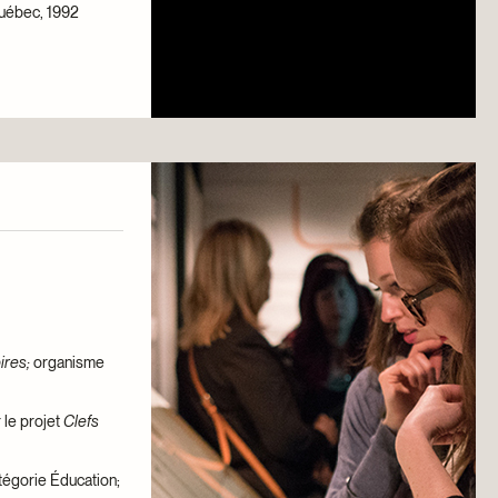
Québec, 1992
ires;
organisme
 le projet
Clefs
tégorie Éducation;