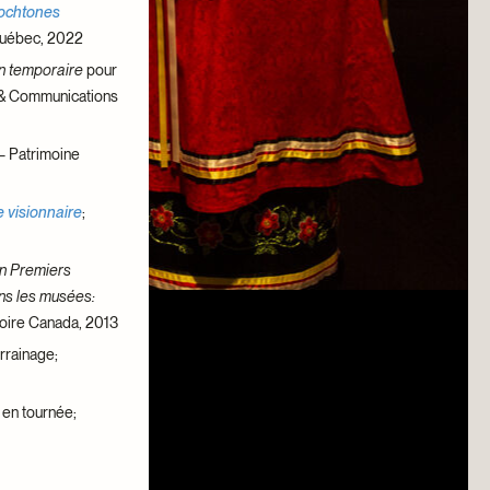
tochtones
Québec, 2022
n temporaire
pour
n & Communications
– Patrimoine
 visionnaire
;
on Premiers
ans les musées:
toire Canada, 2013
rrainage;
, en tournée;