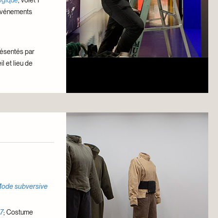
 événements
résentés par
 et lieu de
Mode subversive
7
; Costume