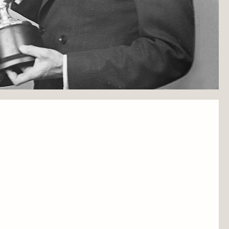
anthrope