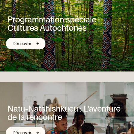
Programmation spéciale :
Cultures Autochtones
Découvrir
Natu-Natshishkueu : L'aventure
de la rencontre
Découvrir