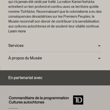
qui n'a jamais été cédé par traité.
La nation Kanien'kehá:ka
entretient un lien profond et continu avec ce territoire qu'elle
nomme Tiohtiá:ke. Reconnaissant que le colonialisme a eu des
conséquences dévastatrices sur les Premiers Peuples, le
Musée reconnaît son devoir de contribuer à la sensibilisation
aux cultures autochtones et de soutenir leur vitalité continue.
Learn more
Services
Salle de presse
À propos du Musée
Questions fréquentes (FAQ)
Confidentialité
Nous joindre
Mission et plan stratégique
En partenariat avec
Centre d’archives et de documentation
Rapports annuels
Services photographiques et droits d’auteur (FAQ)
Histoire du Musée
Logos et guide de marque
Mot de la présidente
Fondation du Musée McCord Stewart