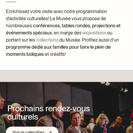
Centre d’archives et de documentation
Façons de donner
Enrichissez votre visite avec notre programmation
d’activités culturelles! Le Musée vous propose de
Dons et prêts d’objets
Événements
nombreuses
conférences, tables rondes, projections et
événements spéciaux
, en marge des
expositions
ou
Devenir Membre
portant sur les
collections
du Musée. Profitez aussi d’un
Devenir bénévole
programme dédié aux familles pour faire le plein de
moments ludiques
et créatifs!
Jeune McCord philanthrope
Prochains rendez-vous
culturels
Voir le calendrier