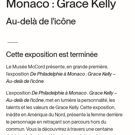
Monaco : Grace Kelly
Centre d’archives et de documentation
Façons de donner
Au-delà de l'icône
Dons et prêts d’objets
Événements
Devenir Membre
Devenir bénévole
Cette exposition est terminée
Jeune McCord philanthrope
Le Musée McCord présente, en grande première,
l’exposition
De Philadelphie à Monaco : Grace Kelly –
Au-delà de l’icône
.
L’exposition
De Philadelphie à Monaco : Grace Kelly –
Au-delà de l’icône
, met en lumière la personnalité, les
talents et les valeurs de Grace Kelly. Cette exposition,
inédite en Amérique du Nord, présente la femme derrière
le personnage en retraçant son parcours hors du
commun. Vous la découvrirez à travers une centaine