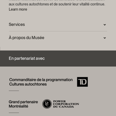
aux cultures autochtones et de soutenir leur vitalité continue.
Learn more
Services
Salle de presse
À propos du Musée
Questions fréquentes (FAQ)
Confidentialité
Nous joindre
Mission et plan stratégique
En partenariat avec
Centre d’archives et de documentation
Rapports annuels
Services photographiques et droits d’auteur (FAQ)
Histoire du Musée
Logos et guide de marque
Mot de la présidente
Fondation du Musée McCord Stewart
Conseil d’administration
Équipe du Musée
Emplois