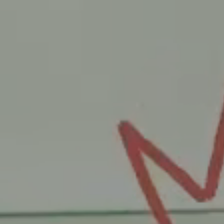
Dons et prêts d’objets
Devenir bénévole
Jeune McCord phil