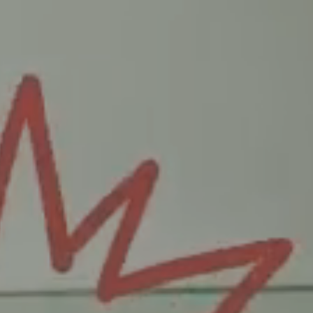
anthrope