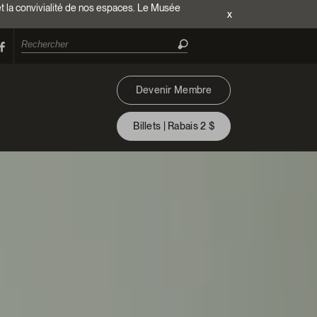
et la convivialité de nos espaces. Le Musée
x
Devenir Membre
Billets | Rabais 2 $