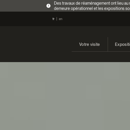
Des travaux de réaménagement ont lieu au re
!
demeure opérationnel et les expositions so
fr
en
Votre visite
Exposit
Heures d’ouverture
En cours
Tarifs
Expositi
Accès