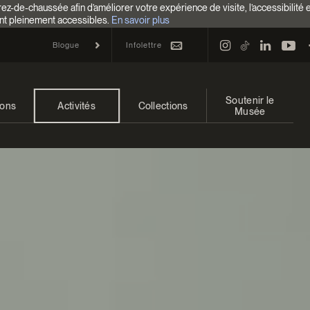
z-de-chaussée afin d’améliorer votre expérience de visite, l’accessibilité 
nt pleinement accessibles.
En savoir plus
Infolettre
Blogue
Soutenir le
ions
Activités
Collections
Musée
 et à venir
Calendrier
Collections
Faire un don
ons passées
Familles
Collections en ligne
Campagne annuelle
Programmation Cultures autochtones
EncycloModeQC
Impact de votre don
Colloques et symposiums
Restauration
Façons de donner
Groupes
Centre d’archives et de
Événements
documentation
Devenir Membre