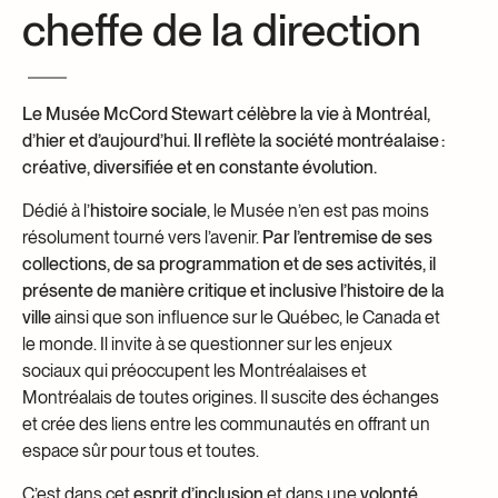
cheffe de la direction
Centre d’archives et de documentation
Façons de donner
Dons et prêts d’objets
Événements
Le Musée McCord Stewart célèbre la vie à Montréal,
Devenir Membre
d’hier et d’aujourd’hui. Il reflète la société montréalaise :
Devenir bénévole
créative, diversifiée et en constante évolution.
Jeune McCord philanthrope
Dédié à l’
histoire sociale
, le Musée n’en est pas moins
résolument
tourné vers l’avenir.
Par l’entremise de ses
collections, de sa programmation et de ses activités, il
présente de manière critique et inclusive l’histoire de la
ville
ainsi que son influence sur le Québec, le Canada et
le monde. Il invite à
se questionner sur les enjeux
sociaux qui préoccupent les Montréalaises et
Montréalais de toutes origines. Il suscite des échanges
et crée des liens entre les communautés en offrant un
espace sûr pour tous et toutes.
C’est dans cet
esprit d’inclusion
et dans une
volonté