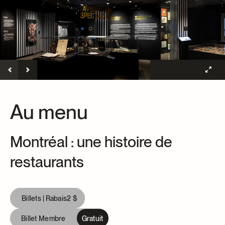
Centre d’archives et de documentation
Façons de donner
Dons et prêts d’objets
Événements
Devenir Membre
Devenir bénévole
Jeune McCord philanthrope
Au menu
Montréal : une histoire de
restaurants
Billets |
Rabais
2 $
Billet Membre
Gratuit