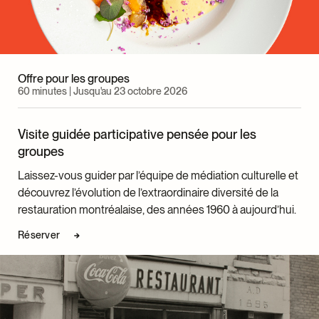
numérique, Collections et expositions
Maria-Luisa Romano, cheffe, Action éducative,
citoyenne et culturelle
Elysa Lachapelle, chargée de projets, Action
Offre pour les groupes
éducative, citoyenne et culturelle
60 minutes | Jusqu'au 23 octobre 2026
Leïla Afriat, Conseillère, Relations avec les
communautés
Visite guidée participative pensée pour les
L’équipe de médiation culturelle
groupes
Catherine Morellon, cheffe, Communications
Laissez-vous guider par l’équipe de médiation culturelle et
Charlie Touikan, conseillère, Publicité, promotion et
découvrez l’évolution de l’extraordinaire diversité de la
partenariats
restauration montréalaise, des années 1960 à aujourd’hui.
Sabrina Lorier, gestionnaire, Engagement numérique
Anne-Marie Demers, designer graphique
Réserver
Marc-André Champagne, conseiller, Relations
publiques
Philippe Bergeron, conseiller, Engagement
numérique