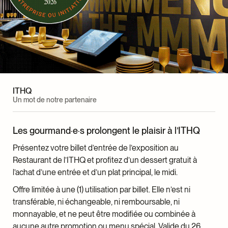
Normand Laprise
Frédéric Morin
Antonin Mousseau-Rivard
Marlène Paradis
Bob Parent
Anne Park
Caroline Paulvé
ITHQ
Claude Pelletier
Un mot de notre partenaire
Cynthia Pelland
Martin Picard
Les gourmand·e·s prolongent le plaisir à l’ITHQ
Marie Pigelet
Jezabel Pilon
Présentez votre billet d’entrée de l’exposition au
Johanne Pilon-Vallée
Restaurant de l’ITHQ et profitez d’un dessert gratuit à
Marie-Claude Poucan
l’achat d’une entrée et d’un plat principal, le midi.
Shawn Rosengarten
Offre limitée à une (1) utilisation par billet. Elle n’est ni
Émile Saine
transférable, ni échangeable, ni remboursable, ni
Francisco Silva
monnayable, et ne peut être modifiée ou combinée à
Ezra Soiferman
aucune autre promotion ou menu spécial. Valide du 26