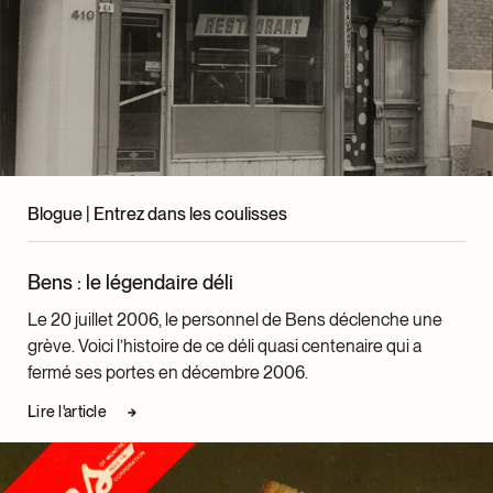
Équipe externe
Montage et création vidéo
Louis-Martin Duval
Tomi Grgicevic
The Main
Enregistrement et bande sonore
Blogue | Entrez dans les coulisses
Vincent Cardinal
Bens : le légendaire déli
Voix
Simon Bouchard
Le 20 juillet 2006, le personnel de Bens déclenche une
Howard Chackowicz
grève. Voici l’histoire de ce déli quasi centenaire qui a
fermé ses portes en décembre 2006.
Recherche
Annick Brabant
Lire l'article
Amélie Masson-Labonté
Révision et traduction