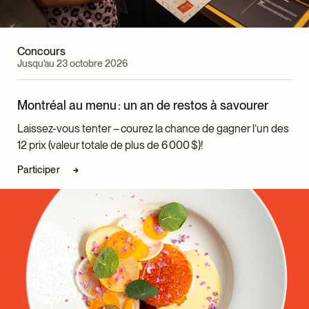
Sara Serban, restauratrice
Maria Castaneda Delgado, restauratrice
Sonia Kata, restauratrice
Concours
Jusqu'au 23 octobre 2026
Caroline Bourgeois, adjointe, Restauration
Karine Rousseau, cheffe, Gestion des collections
Montréal au menu : un an de restos à savourer
Geneviève Déziel, coordonnatrice au catalogage,
Gestion des collections
Laissez-vous tenter – courez la chance de gagner l’un des
Camille Deshaies-Forget, adjointe, Gestion des
12 prix (valeur totale de plus de 6 000 $)!
collections
Participer
Heather McNabb, archiviste de référence, Centre
d’archives et de documentation
Josianne Venne, technicienne principale, Gestion des
collections
Lorie-Anne Chamberland, technicienne, Gestion des
collections
Laura Dumitriu, photographe principale
Anne-Frédérique Beaulieu, conseillère, Diffusion