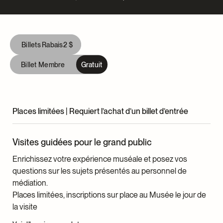
Consultation scientifique
collaboré avec plusieurs figures majeures du théâtre
Gwenaëlle Reyt, Ph. D., directrice générale des
contemporain, dont Wajdi Mouawad (
Nous qui ne
Lauriers de la gastronomie québécoise, conseillère en
rêvions plus
), Robert Lepage (
Projet Riopelle
) et Denis
approches culturelles de l’alimentation au Conseil des
Billets
Rabais
2 $
Marleau (
Le vieux monde derrière nous
).
appellations réservées et des termes valorisants,
chargée de cours et chercheuse à l’ITHQ
Billet Membre
Gratuit
Audiovisuel
Stéphanie Poisson, cheffe, Diffusion numérique,
Collections et expositions
Places limitées | Requiert l’achat d’un billet d’entrée
Scénographie
Guillaume Kukucka
Visites guidées pour le grand public
Conception graphique
Enrichissez votre expérience muséale et posez vos
David Martin
questions sur les sujets présentés au personnel de
médiation.
Comité consultatif
Places limitées, inscriptions sur place au Musée le jour de
Roxanne Arsenault, coautrice de Kitsch QC (Montréal,
la visite
Fides, 2021), directrice de la programmation artistique