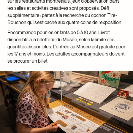
sur les restaurants montréalais, jeux d’observation dans
ronde
les salles et activités créatives sont proposés. Défi
supplémentaire : partez à la recherche du cochon Tire-
Équipe du Musée McCord Stewart
Bouchon qui s’est caché aux quatre coins de l’exposition!
Recommandé pour les enfants de 5 à 10 ans. Livret
Pascale Grignon, directrice principale, Programmation
disponible à la billetterie du Musée, selon la limite des
et rayonnement
quantités disponibles. L’entrée au Musée est gratuite pour
François Vallée, chef, Expositions
les 17 ans et moins. Les adultes accompagnateurs doivent
Annie-Pier Brunelle, stagiaire et assistante,
se procurer un billet.
Expositions
Mélissa Jacques, cheffe d’équipe, service technique,
Expositions
Olivier LeBlanc-Roy, technicien, Expositions
Eugénie Bonneville, technicienne, Expositions
Siloë Leduc, technicien, Expositions
Joëlle Blanchette, technicienne, Expositions
Marie David, stagiaire, Expositions
Caterina Florio, cheffe, Restauration