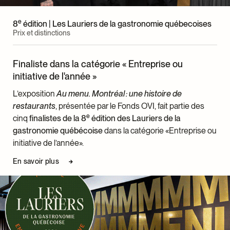
Anna Goodson
Anthoni Jodoin
e
8
édition | Les Lauriers de la gastronomie québecoises
Wahid Khan
Prix et distinctions
Cindy Labranche
Mariette Lafontaine
Finaliste dans la catégorie « Entreprise ou
Philippe Laloux
initiative de l'année »
Diane Landurie
Sibylle Landurie
L’exposition
Au menu. Montréal : une histoire de
Helen Langguth
restaurants
, présentée par le Fonds OVI, fait partie des
Normand Laprise
e
cinq
finalistes de la 8
édition des Lauriers de la
Rita Lavoie
gastronomie québécoise
dans la catégorie «Entreprise ou
Day’s Lee
initiative de l’année».
Patricia Lévêque
En savoir plus
Maria Liguori
Jamie Lovell
James MacGuire
Harry Marciano
François Marchal
Gaétan McLaughlin