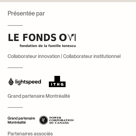
Cécile Vigneau-Simms
Ethan Vranic
Présentée par
Collaborateur innovation | Collaborateur institutionnel
Grand partenaire Montréalité
Partenaires associés