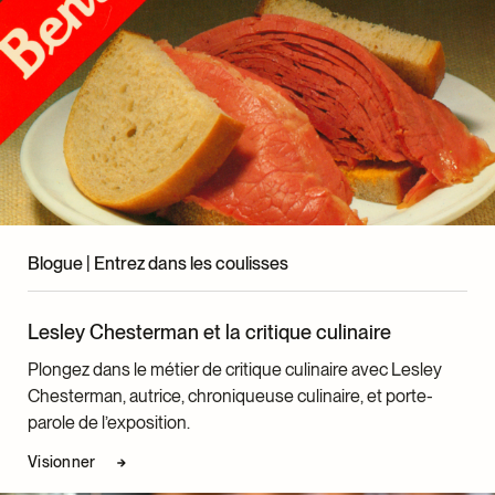
Edith Skewes-Cox, anglais
Pascale Guertin, français
Conception d’éclairage
LightFactor Inc.
Production graphique
Pro Séri
Fabrication du mobilier
ACMÉ décor inc.
Blogue | Entrez dans les coulisses
Vincent Houle
Installation
Lesley Chesterman et la critique culinaire
Espace Montage
Plongez dans le métier de critique culinaire avec Lesley
Installation audiovisuelle
Chesterman, autrice, chroniqueuse culinaire, et porte-
Éric Fauque
parole de l’exposition.
Eric Le Brech
Visionner
Photographies