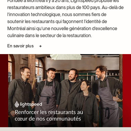
Fondée à Montréal il y a 20 ans, Lightspeed propulse les
Garrett Gordon
restaurateurs ambitieux dans plus de 100 pays. Au-delà de
Peter Hickson
l’innovation technologique, nous sommes fiers de
Adrienn Janics
soutenir les restaurants qui façonnent l’identité de
Pascaline Knight
Montréal ainsi qu’une nouvelle génération d’excellence
Marianne K Laflamme
culinaire dans le secteur de la restauration.
Liane Laroche-Guilbeault
Christina Lee
En savoir plus
Paul Le Boclaire
Laurianne Lucas
Isabelle Marleau
Esther Kadidia
Cali Nadon
Richard Nantel
Denis Pelchat
Gabriel Pelletier
Alice Tremblay
Gabryel Thibeault
Fanny Thauvette
Guy Thauvette