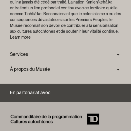
qui n'a jamais été cédé par traité.
La nation Kanien'kehá:ka
entretient un lien profond et continu avec ce territoire qu'elle
nomme Tiohtiá:ke. Reconnaissant que le colonialisme a eu des
conséquences dévastatrices sur les Premiers Peuples, le
Musée reconnaît son devoir de contribuer à la sensibilisation
aux cultures autochtones et de soutenir leur vitalité continue.
Learn more
Services
Salle de presse
À propos du Musée
Questions fréquentes (FAQ)
Confidentialité
Nous joindre
Mission et plan stratégique
En partenariat avec
Centre d’archives et de documentation
Rapports annuels
Services photographiques et droits d’auteur (FAQ)
Histoire du Musée
Logos et guide de marque
Mot de la présidente
Fondation du Musée McCord Stewart