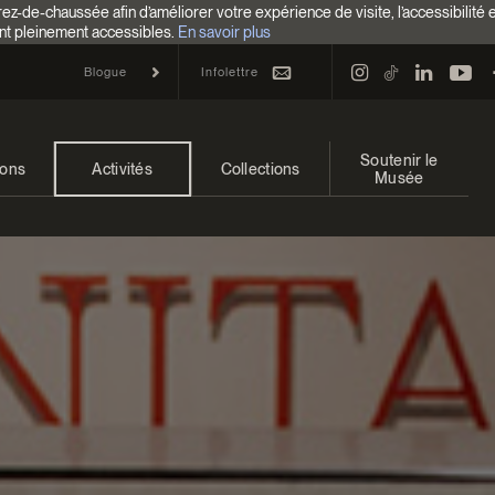
z-de-chaussée afin d’améliorer votre expérience de visite, l’accessibilité 
nt pleinement accessibles.
En savoir plus
Infolettre
Blogue
Soutenir le
ions
Activités
Collections
Musée
 et à venir
Calendrier
Collections
Faire un don
ons passées
Familles
Collections en ligne
Campagne annuelle
Programmation Cultures autochtones
EncycloModeQC
Impact de votre don
Colloques et symposiums
Restauration
Façons de donner
Groupes
Centre d’archives et de
Événements
documentation
Devenir Membre