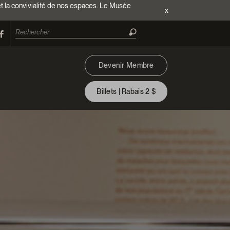
et la convivialité de nos espaces. Le Musée
x
Devenir Membre
Billets | Rabais 2 $