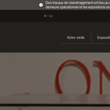
Des travaux de réaménagement ont lieu au re
!
demeure opérationnel et les expositions so
fr
en
Votre visite
Exposit
Heures d’ouverture
En cours
Tarifs
Expositi
Accès