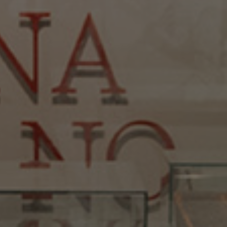
Dons et prêts d’objets
Devenir bénévole
Jeune McCord phil