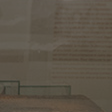
anthrope