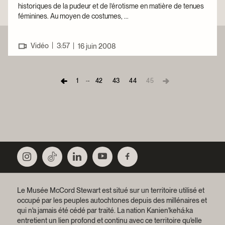
historiques de la pudeur et de l’érotisme en matière de tenues
féminines. Au moyen de costumes, ...
|
Vidéo
3:57
|
16 juin 2008
...
1
42
43
44
45
Le Musée McCord Stewart est situé sur un territoire utilisé et
occupé par les peuples autochtones depuis des millénaires et
qui n'a jamais été cédé par traité.
La nation Kanien'kehá:ka
entretient un lien profond et continu avec ce territoire qu'elle