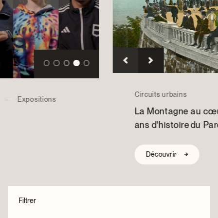
Centre d’archives et de documentation
Façons de donner
Dons et prêts d’objets
Événements
Devenir Membre
Devenir bénévole
Jeune McCord philanthrope
Circuits urbains
La Montagne au cœur de Montréal – 150
ans d'histoire du Parc du Mont-Royal
Découvrir
Filtrer