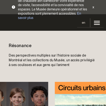
de-chaussée afin d’améliorer votre expérience
de visite, l’accessibilité et la convivialité de nos
x
!
espaces. Le Musée demeure opérationnel et les
expositions sont pleinement accessibles.
En
savoir plus
en
Votre visite
Résonance
Heures d’ouverture
Expositions
Tarifs
Des perspectives multiples sur l’histoire sociale de
En cours et à venir
Activités
Montréal et les collections du Musée, un accès privilégié
Accès
à ses coulisses et aux gens qui l’animent
Expositions passées
Calendrier
Collections
Familles
Collections
Soutenir le Musée
Programmation Cultures autochtones
Collections en ligne
Faire un don
Devenir Membre
Billets | Rabais 2 $
Colloques et symposiums
EncycloModeQC
Campagne annuelle
Groupes
Restauration
Blogue
Infolettre
Impact de votre don