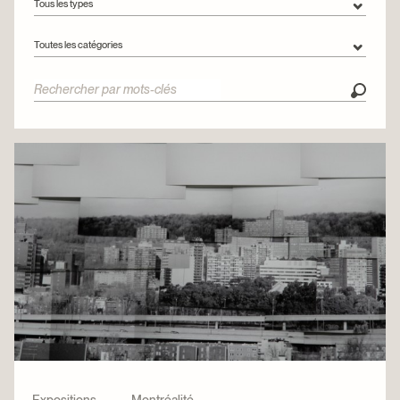
Tous les types
Tous les types
Toutes les catégories
Articles
Toutes les catégories
Vidéos
Circuits urbains
Collections
Engagement
Expositions
Montréalité
Rencontres
Restauration