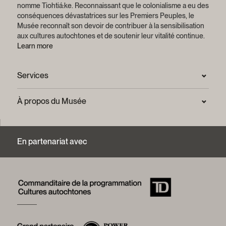
nomme Tiohtiá:ke. Reconnaissant que le colonialisme a eu des
conséquences dévastatrices sur les Premiers Peuples, le
Musée reconnaît son devoir de contribuer à la sensibilisation
aux cultures autochtones et de soutenir leur vitalité continue.
Learn more
Services
Salle de presse
À propos du Musée
Questions fréquentes (FAQ)
Confidentialité
Nous joindre
Mission et plan stratégique
En partenariat avec
Centre d’archives et de documentation
Rapports annuels
Services photographiques et droits d’auteur (FAQ)
Histoire du Musée
Logos et guide de marque
Mot de la présidente
Fondation du Musée McCord Stewart
Conseil d’administration