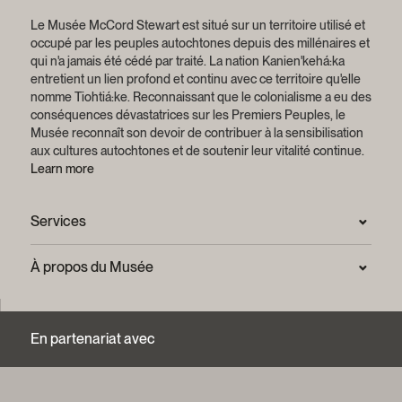
Le Musée McCord Stewart est situé sur un territoire utilisé et
occupé par les peuples autochtones depuis des millénaires et
qui n'a jamais été cédé par traité.
La nation Kanien'kehá:ka
entretient un lien profond et continu avec ce territoire qu'elle
nomme Tiohtiá:ke. Reconnaissant que le colonialisme a eu des
conséquences dévastatrices sur les Premiers Peuples, le
Musée reconnaît son devoir de contribuer à la sensibilisation
aux cultures autochtones et de soutenir leur vitalité continue.
Learn more
Services
Salle de presse
À propos du Musée
Questions fréquentes (FAQ)
Confidentialité
Nous joindre
Mission et plan stratégique
En partenariat avec
Centre d’archives et de documentation
Rapports annuels
Services photographiques et droits d’auteur (FAQ)
Histoire du Musée
Logos et guide de marque