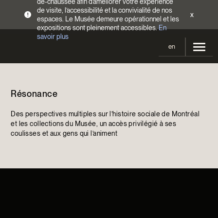
de-chaussée afin d’améliorer votre expérience
de visite, l’accessibilité et la convivialité de nos
x
!
espaces. Le Musée demeure opérationnel et les
expositions sont pleinement accessibles.
En
savoir plus
en
Votre visite
Résonance
Heures d’ouverture
Expositions
Tarifs
Des perspectives multiples sur l’histoire sociale de Montréal
En cours et à venir
Activités
et les collections du Musée, un accès privilégié à ses
Accès
coulisses et aux gens qui l’animent
Expositions passées
Calendrier
Collections
Familles
Collections
Soutenir le Musée
Programmation Cultures autochtones
Collections en ligne
Faire un don
Devenir Membre
Billets | Rabais 2 $
Colloques et symposiums
EncycloModeQC
Campagne annuelle
Groupes
Restauration
Blogue
Infolettre
Impact de votre don