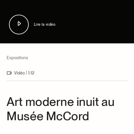
Centre d’archives et de documentation
Façons de donner
Dons et prêts d’objets
Événements
Lire la vidéo
Devenir Membre
Devenir bénévole
Jeune McCord philanthrope
Expositions
|
Vidéo
1:12
Art moderne inuit au
Musée McCord