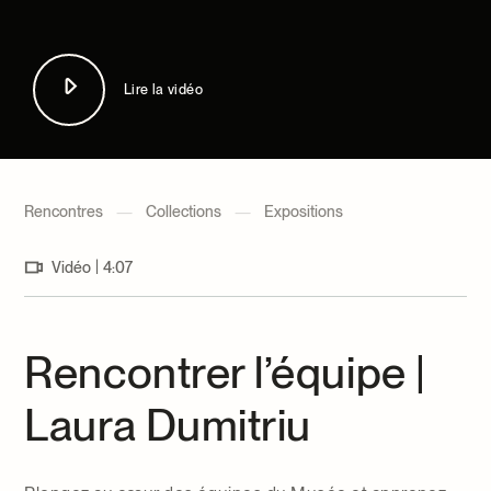
Centre d’archives et de documentation
Façons de donner
Dons et prêts d’objets
Événements
Lire la vidéo
Devenir Membre
Devenir bénévole
Jeune McCord philanthrope
Rencontres
—
Collections
—
Expositions
|
Vidéo
4:07
Rencontrer l’équipe |
Laura Dumitriu