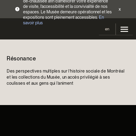
de-chaussée afin d’améliorer votre expérience
de visite, l’accessibilité et la convivialité de nos
x
!
espaces. Le Musée demeure opérationnel et les
expositions sont pleinement accessibles.
En
savoir plus
en
Votre visite
Résonance
Heures d’ouverture
Expositions
Tarifs
Des perspectives multiples sur l’histoire sociale de Montréal
En cours et à venir
Activités
et les collections du Musée, un accès privilégié à ses
Accès
coulisses et aux gens qui l’animent
Expositions passées
Calendrier
Collections
Familles
Collections
Soutenir le Musée
Programmation Cultures autochtones
Collections en ligne
Faire un don
Devenir Membre
Billets | Rabais 2 $
Colloques et symposiums
EncycloModeQC
Campagne annuelle
Groupes
Restauration
Blogue
Infolettre
Impact de votre don