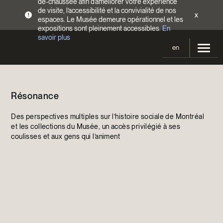
de-chaussée afin d’améliorer votre expérience
de visite, l’accessibilité et la convivialité de nos
x
!
espaces. Le Musée demeure opérationnel et les
expositions sont pleinement accessibles.
En
savoir plus
en
Votre visite
Résonance
Heures d’ouverture
Expositions
Tarifs
Des perspectives multiples sur l’histoire sociale de Montréal
En cours et à venir
Activités
et les collections du Musée, un accès privilégié à ses
Accès
coulisses et aux gens qui l’animent
Expositions passées
Calendrier
Collections
Familles
Collections
Soutenir le Musée
Programmation Cultures autochtones
Collections en ligne
Faire un don
Devenir Membre
Billets | Rabais 2 $
Colloques et symposiums
EncycloModeQC
Campagne annuelle
Groupes
Restauration
Blogue
Infolettre
Impact de votre don