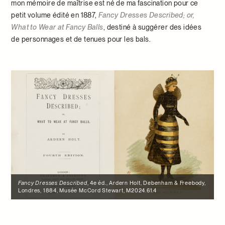
mon mémoire de maîtrise est né de ma fascination pour ce
petit volume édité en 1887,
Fancy Dresses Described; or,
What to Wear at Fancy Balls
, destiné à suggérer des idées
de personnages et de tenues pour les bals.
Fancy Dresses Described
, 4e éd., Ardern Holt, Debenham & Freebody,
Londres, 1884, Musée McCord Stewart, M2024.61.4