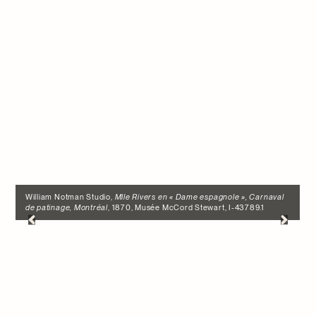
William Notman Studio,
Mlle Rivers en « Dame espagnole », Carnaval
de patinage, Montréal
, 1870, Musée McCord Stewart, I-43789.1