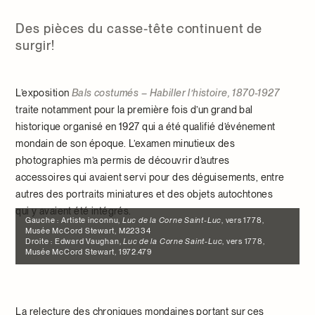
Des pièces du casse-tête continuent de
surgir!
L’exposition
Bals costumés – Habiller l’histoire, 1870-1927
traite notamment pour la première fois d’un grand bal
historique organisé en 1927 qui a été qualifié d’événement
mondain de son époque. L’examen minutieux des
photographies m’a permis de découvrir d’autres
accessoires qui avaient servi pour des déguisements, entre
autres des portraits miniatures et des objets autochtones
qui y avaient été intégrés.
Gauche : Artiste inconnu,
Luc de la Corne Saint-Luc
, vers 1778,
Musée McCord Stewart, M22334
Droite : Edward Vaughan,
Luc de la Corne Saint-Luc
, vers 1778,
Musée McCord Stewart, 1972.479
La relecture des chroniques mondaines portant sur ces