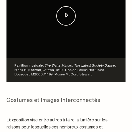
Partition musicale,
The Waltz-Minuet, The Latest Society Dance
,
Frank H. Norman, Ottawa, 1894. Don de Louise Hurtubise
Bousquet, M2000.41.199, Musée McCord Stewart
Costumes et images interconnectés
L’exposition vise entre autres à faire la lumière sur les
raisons pour lesquelles ces nombreux costumes et