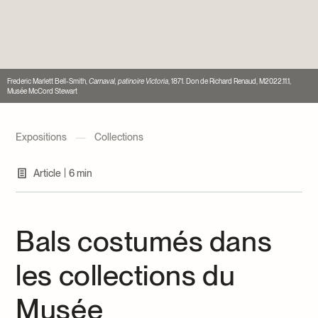
Centre d’archives et de documentation
Façons de donner
Dons et prêts d’objets
Événements
Devenir Membre
Frederic Marlett Bell-Smith,
Carnaval, patinoire Victoria
, 1871. Don de Richard Renaud, M2022.11.1,
Musée McCord Stewart
Devenir bénévole
Jeune McCord philanthrope
Expositions
—
Collections
|
Article
6 min
Bals costumés dans
les collections du
Musée