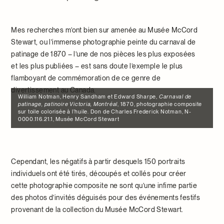
Mes recherches m’ont bien sur amenée au Musée McCord
Stewart, ou l’immense photographie peinte du carnaval de
patinage de 1870 – l’une de nos pièces les plus exposées
et les plus publiées – est sans doute l’exemple le plus
flamboyant de commémoration de ce genre de
divertissement au Canada.
William Notman, Henry Sandham et Edward Sharpe,
Carnaval de
patinage, patinoire Victoria, Montréal
, 1870, photographie composite
sur toile colorisée à l’huile. Don de Charles Frederick Notman, N-
0000.116.21.1, Musée McCord Stewart
Cependant, les négatifs à partir desquels 150 portraits
individuels ont été tirés, découpés et collés pour créer
cette photographie composite ne sont qu’une infime partie
des photos d’invités déguisés pour des événements festifs
provenant de la collection du Musée McCord Stewart.