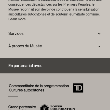
conséquences dévastatrices sur les Premiers Peuples, le
Musée reconnaît son devoir de contribuer à la sensibilisation
aux cultures autochtones et de soutenir leur vitalité continue.
Learn more
Services
Salle de presse
À propos du Musée
Questions fréquentes (FAQ)
Confidentialité
Nous joindre
Mission et plan stratégique
En partenariat avec
Centre d’archives et de documentation
Rapports annuels
Services photographiques et droits d’auteur (FAQ)
Histoire du Musée
Logos et guide de marque
Mot de la présidente
Fondation du Musée McCord Stewart
Conseil d’administration
Équipe du Musée