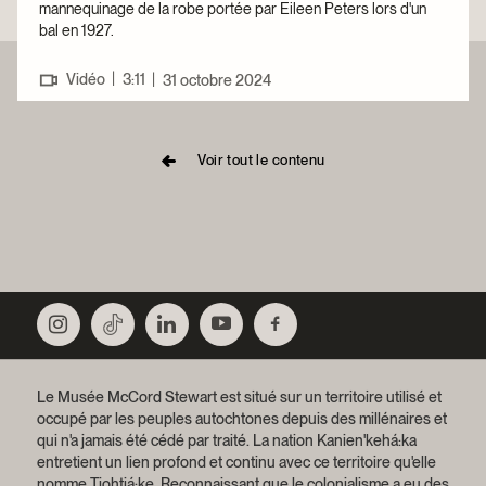
mannequinage de la robe portée par Eileen Peters lors d'un
bal en 1927.
|
Vidéo
3:11
|
31 octobre 2024
Voir tout le contenu
Le Musée McCord Stewart est situé sur un territoire utilisé et
occupé par les peuples autochtones depuis des millénaires et
qui n'a jamais été cédé par traité.
La nation Kanien'kehá:ka
entretient un lien profond et continu avec ce territoire qu'elle
nomme Tiohtiá:ke. Reconnaissant que le colonialisme a eu des