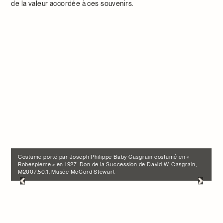
de la valeur accordée à ces souvenirs.
Costume porté par Joseph Philippe Baby Casgrain costumé en «
Robespierre » en 1927. Don de la Succession de David W. Casgrain,
M2007.50.1, Musée McCord Stewart