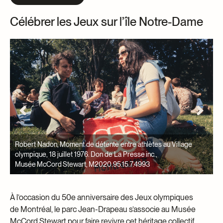
Célébrer les Jeux sur l’île Notre-Dame
Moment de détente entre athlètes au Village
Michel Gravel, Entrain
illet 1976. Don de La Presse inc.,
bassin olympique, 25 
Stewart, M2020.95.15.7.4993
McCord Stewart, M20
À l’occasion du 50e anniversaire des Jeux olympiques
de Montréal, le parc Jean-Drapeau s’associe au Musée
McCord Stewart pour faire revivre cet héritage collectif.