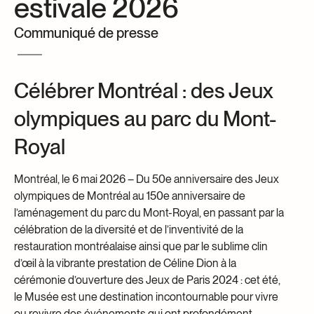
estivale 2026
Centre d’archives et de documentation
Façons de donner
Communiqué de presse
Dons et prêts d’objets
Événements
Devenir Membre
Célébrer Montréal : des Jeux
Devenir bénévole
olympiques au parc du Mont-
Jeune McCord philanthrope
Royal
Montréal, le 6 mai 2026 – Du 50e anniversaire des Jeux
olympiques de Montréal au 150e anniversaire de
l’aménagement du parc du Mont-Royal, en passant par la
célébration de la diversité et de l’inventivité de la
restauration montréalaise ainsi que par le sublime clin
d’œil à la vibrante prestation de Céline Dion à la
cérémonie d’ouverture des Jeux de Paris 2024 : cet été,
le Musée est une destination incontournable pour vivre
ou revivre des événements qui ont profondément