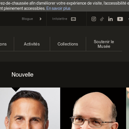
z-de-chaussée afin d’améliorer votre expérience de visite, l’accessibilité 
nt pleinement accessibles.
En savoir plus
Infolettre
Blogue
Soutenir le
ions
Activités
Collections
Musée
 et à venir
Calendrier
Collections
Faire un don
ons passées
Familles
Collections en ligne
Campagne annuelle
Nouvelle
Programmation Cultures autochtones
EncycloModeQC
Impact de votre don
Colloques et symposiums
Restauration
Façons de donner
Groupes
Centre d’archives et de
Événements
documentation
Devenir Membre