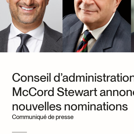
Dons et prêts d’objets
Devenir bénévole
Jeune McCord phil
Conseil d’administratio
McCord Stewart annon
nouvelles nominations
Communiqué de presse