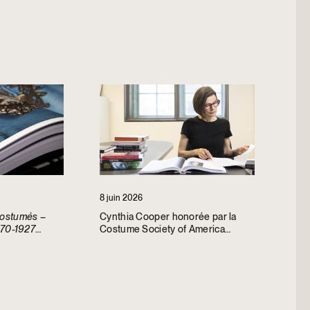
Musée national des beaux-arts du Québec. Elle
Fondation Audain, une grande fondation
a création de la Fondation Riopelle. Femme de
arisme, son dynamisme, sa polyvalence, sa
ères décennies, elle a forgé et cultivé un
 ou au sein des secteurs culturel et
se en matière de philanthropie et d’affaires
tifs dans la direction de campagnes majeures
évouée, passionnée, rigoureuse, elle
eurs. Leader pragmatique, son approche se
ultats, la recherche, l’analyse, la
8 juin 2026
costumés –
Cynthia Cooper honorée par la
1870-1927
Costume Society of America
 Costume
par deux prix