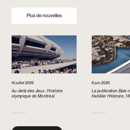
pavillon inédit dédié à l’héritage artistique de Riopelle au 
agit également à titre de conseillère spéciale auprès de la 
familiale basée à Vancouver, responsable, entre autres, de l
Plus de nouvelles
tête, stratégique, visionnaire, elle se démarque par son ch
diplomatie et son leadership rassembleur. Au cours des derni
important réseau, que ce soit au niveau public, institutionnel
économique, y compris à l’échelle internationale. Son experti
publiques est reconnue et s’appuie sur des succès significa
de mobilisation et de financement. Parfaitement bilingue, d
s’épanouit dans des environnements complexes et multiact
concentre sur l’autonomisation, l’orientation basée sur les rés
collaboration, l’effort collectif et les partenariats.
14 juillet 2026
8 juin 2026
Au-delà des Jeux : l’histoire
La publication
Bals 
olympique de Montréal
Habiller l’Histoire, 
récompensée par la
Society of America