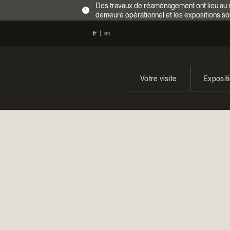
Des travaux de réaménagement ont lieu au re
!
demeure opérationnel et les expositions so
fr
en
Votre visite
Exposit
Heures d’ouverture
En cours
Tarifs
Expositi
Accès