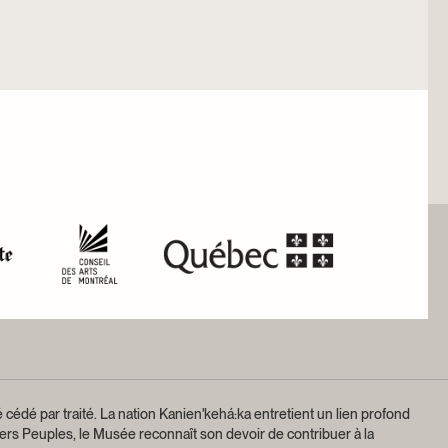
 cédé par traité.
La nation Kanien'kehá:ka entretient un lien profond
ers Peuples, le Musée reconnaît son devoir de contribuer à la