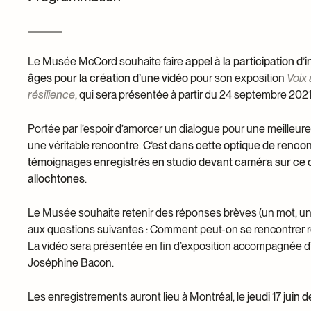
Dons et prêts d’objets
Devenir bénévole
Jeune McCord phil
Le Musée McCord souhaite faire
appel à la participation 
âges pour la création d’une vidéo
pour son exposition
Voix 
résilience
, qui sera présentée à partir du 24 septembre 2021
Portée par l’espoir d’amorcer un dialogue pour une meilleu
une véritable rencontre.
C’est dans cette optique de rencon
témoignages enregistrés en studio devant caméra sur ce qu
allochtones
.
Le Musée souhaite retenir des réponses brèves (un mot, une 
aux questions suivantes : Comment peut-on se rencontrer ré
La vidéo sera présentée en fin d’exposition accompagnée d’u
Joséphine Bacon.
Les enregistrements auront lieu à Montréal, le
jeudi 17 juin d