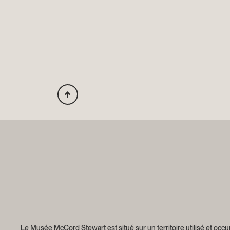
Le Musée McCord Stewart est situé sur un territoire utilisé et occup