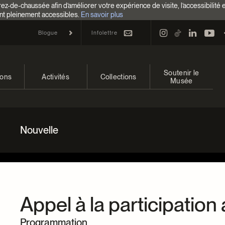
z-de-chaussée afin d’améliorer votre expérience de visite, l’accessibilité 
nt pleinement accessibles.
En savoir plus
Infolettre
Blogue
Soutenir le
ions
Activités
Collections
Musée
 et à venir
Calendrier
Collections
Faire un don
ons passées
Familles
Collections en ligne
Campagne annuelle
Nouvelle
Programmation Cultures autochtones
EncycloModeQC
Impact de votre don
Colloques et symposiums
Restauration
Façons de donner
Groupes
Centre d’archives et de
Événements
Appel à la participatio
documentation
Devenir Membre
Programmation