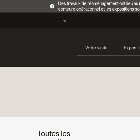
Des travaux de réaménagement ont lieu au re
!
demeure opérationnel et les expositions so
fr
en
Votre visite
Exposit
Heures d’ouverture
En cours
Tarifs
Expositi
Accès
Toutes les