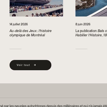
14 juillet 2026
8 juin 2026
Au-delà des Jeux : l’histoire
La publication
Bals 
olympique de Montréal
Habiller l’Histoire, 
récompensée par la
Society of America
Voir tout
é par les peuples autochtones depuis des millénaires et qui n'a jamais été