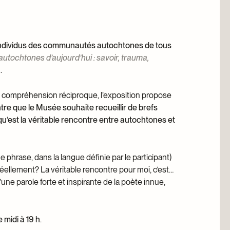
anthrope
d’individus des communautés autochtones de tous
autochtones d’aujourd’hui : savoir, trauma,
.
re compréhension réciproque, l’exposition propose
tre que le Musée souhaite recueillir de brefs
’est la véritable rencontre entre autochtones et
phrase, dans la langue définie par le participant)
ellement? La véritable rencontre pour moi, c’est…
ne parole forte et inspirante de la poète innue,
e midi à 19 h
.