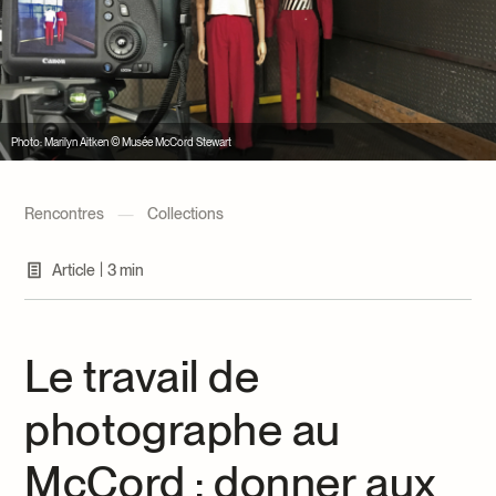
Centre d’archives et de documentation
Façons de donner
Dons et prêts d’objets
Événements
Devenir Membre
Photo: Marilyn Aitken © Musée McCord Stewart
Devenir bénévole
Jeune McCord philanthrope
Rencontres
—
Collections
|
Article
3 min
Le travail de
photographe au
McCord : donner aux