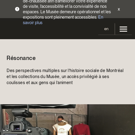
de-chaussée afin d’améliorer votre expérience
de visite, l’accessibilité et la convivialité de nos
x
!
espaces. Le Musée demeure opérationnel et les
expositions sont pleinement accessibles.
En
savoir plus
en
Votre visite
Résonance
Heures d’ouverture
Expositions
Tarifs
Des perspectives multiples sur l’histoire sociale de Montréal
En cours et à venir
Activités
et les collections du Musée, un accès privilégié à ses
Accès
coulisses et aux gens qui l’animent
Expositions passées
Calendrier
Collections
Familles
Collections
Soutenir le Musée
Programmation Cultures autochtones
Collections en ligne
Faire un don
Devenir Membre
Billets | Rabais 2 $
Colloques et symposiums
EncycloModeQC
Campagne annuelle
Groupes
Restauration
Blogue
Infolettre
Impact de votre don