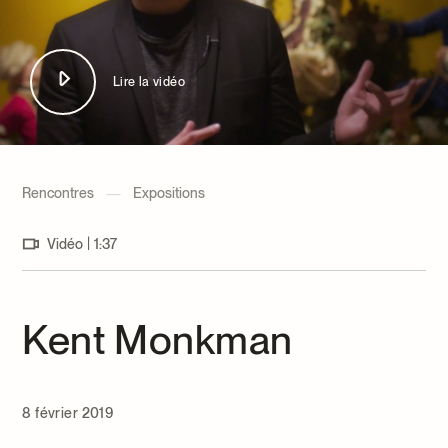
Centre d’archives et de documentation
Façons de donner
Dons et prêts d’objets
Événements
Lire la vidéo
Devenir Membre
Devenir bénévole
Jeune McCord philanthrope
Rencontres
—
Expositions
|
Vidéo
1:37
Kent Monkman
8 février 2019