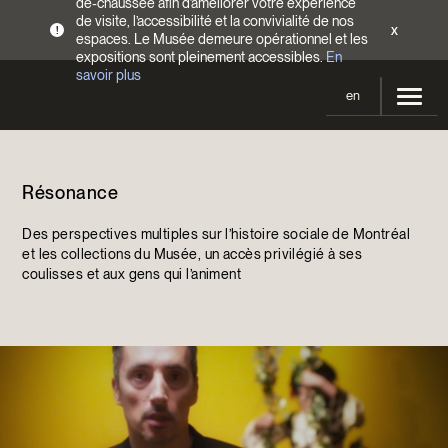
de-chaussée afin d’améliorer votre expérience
de visite, l’accessibilité et la convivialité de nos
x
!
espaces. Le Musée demeure opérationnel et les
expositions sont pleinement accessibles.
En
savoir plus
en
Votre visite
Résonance
Heures d’ouverture
Expositions
Tarifs
Des perspectives multiples sur l’histoire sociale de Montréal
En cours et à venir
Activités
et les collections du Musée, un accès privilégié à ses
Accès
coulisses et aux gens qui l’animent
Expositions passées
Calendrier
Collections
Familles
Collections
Soutenir le Musée
Programmation Cultures autochtones
Collections en ligne
Faire un don
Devenir Membre
Billets | Rabais 2 $
Colloques et symposiums
EncycloModeQC
Campagne annuelle
Groupes
Restauration
Blogue
Infolettre
Impact de votre don