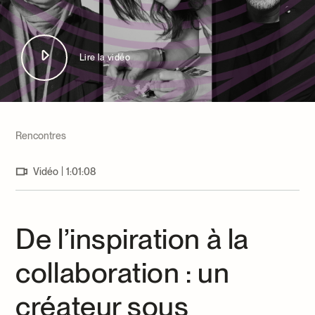
Centre d’archives et de documentation
Façons de donner
Dons et prêts d’objets
Événements
Lire la vidéo
Devenir Membre
Devenir bénévole
Jeune McCord philanthrope
Rencontres
|
Vidéo
1:01:08
De l’inspiration à la
collaboration : un
créateur sous