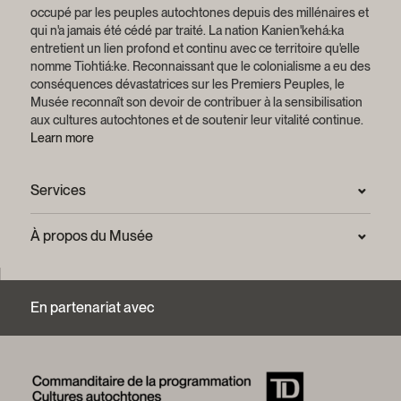
occupé par les peuples autochtones depuis des millénaires et
qui n'a jamais été cédé par traité.
La nation Kanien'kehá:ka
entretient un lien profond et continu avec ce territoire qu'elle
nomme Tiohtiá:ke. Reconnaissant que le colonialisme a eu des
conséquences dévastatrices sur les Premiers Peuples, le
Musée reconnaît son devoir de contribuer à la sensibilisation
aux cultures autochtones et de soutenir leur vitalité continue.
Learn more
Services
Salle de presse
À propos du Musée
Questions fréquentes (FAQ)
Confidentialité
Nous joindre
Mission et plan stratégique
En partenariat avec
Centre d’archives et de documentation
Rapports annuels
Services photographiques et droits d’auteur (FAQ)
Histoire du Musée
Logos et guide de marque
Mot de la présidente