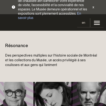
de-chaussée afin d’améliorer votre expérience
de visite, l’accessibilité et la convivialité de nos
x
!
espaces. Le Musée demeure opérationnel et les
expositions sont pleinement accessibles.
En
savoir plus
en
Votre visite
Résonance
Heures d’ouverture
Expositions
Tarifs
Des perspectives multiples sur l’histoire sociale de Montréal
En cours et à venir
Activités
et les collections du Musée, un accès privilégié à ses
Accès
coulisses et aux gens qui l’animent
Expositions passées
Calendrier
Collections
Familles
Collections
Soutenir le Musée
Programmation Cultures autochtones
Collections en ligne
Faire un don
Devenir Membre
Billets | Rabais 2 $
Colloques et symposiums
EncycloModeQC
Campagne annuelle
Groupes
Restauration
Blogue
Infolettre
Impact de votre don