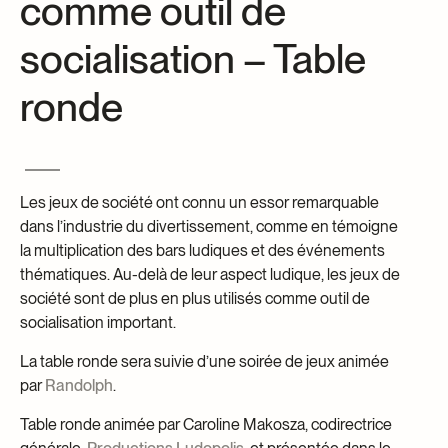
comme outil de
Centre d’archives et de documentation
Façons de donner
socialisation – Table
Dons et prêts d’objets
Événements
ronde
Devenir Membre
Devenir bénévole
Jeune McCord philanthrope
Les jeux de société ont connu un essor remarquable
dans l’industrie du divertissement, comme en témoigne
la multiplication des bars ludiques et des événements
thématiques. Au-delà de leur aspect ludique, les jeux de
société sont de plus en plus utilisés comme outil de
socialisation important.
La table ronde sera suivie d’une soirée de jeux animée
par
Randolph
.
Table ronde animée par Caroline Makosza, codirectrice