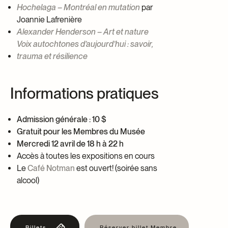
Hochelaga – Montréal en mutation
par
Joannie Lafrenière
Alexander Henderson – Art et nature
Voix autochtones d’aujourd’hui : savoir,
trauma et résilience
Informations pratiques
Admission générale : 10 $
Gratuit pour les Membres du Musée
Mercredi 12 avril de 18 h à 22 h
Accès à toutes les expositions en cours
Le
Café Notman
est ouvert! (soirée sans
alcool)
Billets
Réserver billet Membre