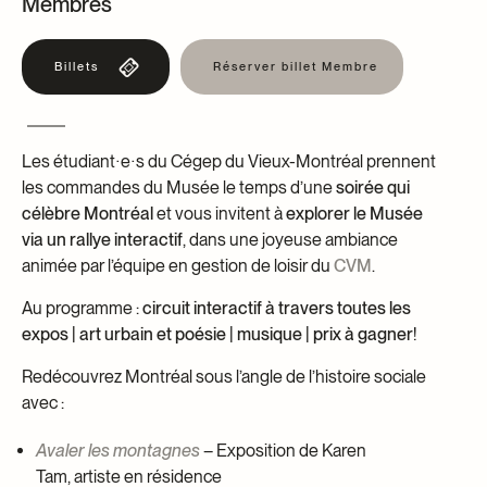
Membres
Centre d’archives et de documentation
Façons de donner
Billets
Réserver billet Membre
Dons et prêts d’objets
Événements
Devenir Membre
Les étudiant∙e∙s du Cégep du Vieux-Montréal prennent
Devenir bénévole
les commandes du Musée le temps d’une
soirée qui
Jeune McCord philanthrope
célèbre Montréal
et vous invitent à
explorer le Musée
via un rallye interactif
, dans une joyeuse ambiance
animée par l’équipe en gestion de loisir du
CVM
.
Au programme :
circuit interactif à travers toutes les
expos | art urbain et poésie | musique | prix à gagner
!
Redécouvrez Montréal sous l’angle de l’histoire sociale
avec :
Avaler les montagnes
– Exposition de Karen
Tam, artiste en résidence