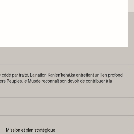
 cédé par traité.
La nation Kanien'kehá:ka entretient un lien profond
ers Peuples, le Musée reconnaît son devoir de contribuer à la
Mission et plan stratégique