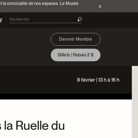
et la convivialité de nos espaces. Le Musée
x
Devenir Membre
Billets | Rabais 2 $
8 février | 13 h à 16 h
 la Ruelle du