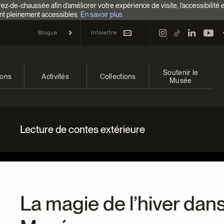
z-de-chaussée afin d’améliorer votre expérience de visite, l’accessibilité 
nt pleinement accessibles.
En savoir plus
Infolettre
Blogue
Soutenir le
ions
Activités
Collections
Musée
 et à venir
Calendrier
Collections
Faire un don
ons passées
Familles
Collections en ligne
Campagne annuelle
Lecture de contes extérieure
Programmation Cultures autochtones
EncycloModeQC
Impact de votre don
Colloques et symposiums
Restauration
Façons de donner
Groupes
Centre d’archives et de
Événements
La magie de l’hiver dans
documentation
Devenir Membre