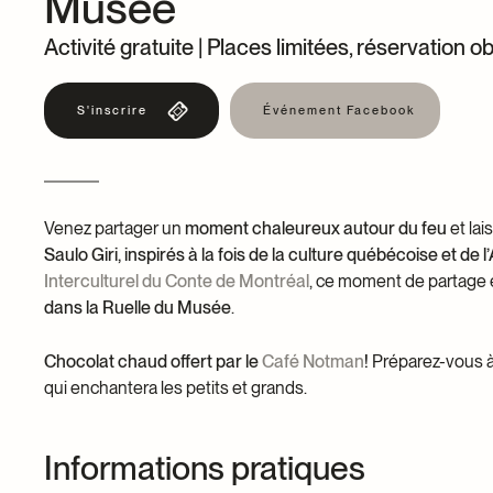
Musée
Dons et prêts d’objets
Devenir bénévole
Activité gratuite | Places limitées, réservation ob
Jeune McCord phil
S'inscrire
Événement Facebook
Venez partager un
moment chaleureux autour du feu
et lai
Saulo Giri, inspirés à la fois de la culture québécoise et de 
Interculturel du Conte de Montréal
, ce moment de partage 
dans la Ruelle du Musée
.
Chocolat chaud offert par le
Café Notman
!
Préparez-vous à
qui enchantera les petits et grands.
Informations pratiques