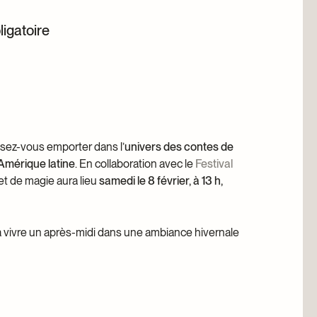
ligatoire
anthrope
ssez-vous emporter dans l’
univers des contes de
l’Amérique latine
. En collaboration avec le
Festival
et de magie aura lieu
samedi le 8 février, à 13 h,
 vivre un après-midi dans une ambiance hivernale