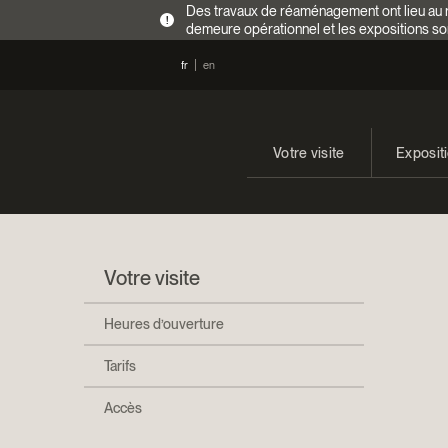
Des travaux de réaménagement ont lieu au re
!
demeure opérationnel et les expositions so
fr
en
Votre visite
Exposit
Heures d’ouverture
En cours
Tarifs
Expositi
Votre visite
Accès
Heures d’ouverture
Tarifs
Accès