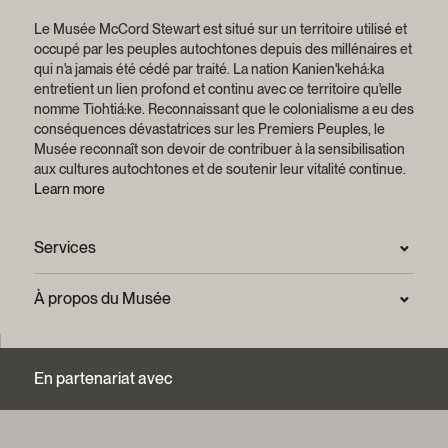
Le Musée McCord Stewart est situé sur un territoire utilisé et
occupé par les peuples autochtones depuis des millénaires et
qui n'a jamais été cédé par traité.
La nation Kanien'kehá:ka
entretient un lien profond et continu avec ce territoire qu'elle
nomme Tiohtiá:ke. Reconnaissant que le colonialisme a eu des
conséquences dévastatrices sur les Premiers Peuples, le
Musée reconnaît son devoir de contribuer à la sensibilisation
aux cultures autochtones et de soutenir leur vitalité continue.
Learn more
Services
Salle de presse
À propos du Musée
Questions fréquentes (FAQ)
Confidentialité
Nous joindre
Mission et plan stratégique
En partenariat avec
Centre d’archives et de documentation
Rapports annuels
Services photographiques et droits d’auteur (FAQ)
Histoire du Musée
Logos et guide de marque