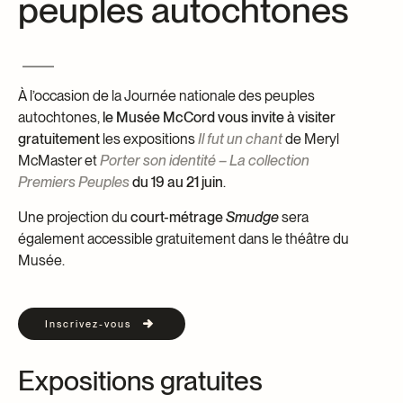
peuples autochtones
Centre d’archives et de documentation
Façons de donner
Dons et prêts d’objets
Événements
À l’occasion de la Journée nationale des peuples
Devenir Membre
autochtones,
le Musée McCord vous invite à visiter
Devenir bénévole
gratuitement
les expositions
Il fut un chant
de Meryl
McMaster et
Porter son identité – La collection
Jeune McCord philanthrope
Premiers Peuples
du 19 au 21 juin
.
Une projection du
court-métrage
Smudge
sera
également accessible gratuitement dans le théâtre du
Musée.
Inscrivez-vous
Expositions gratuites