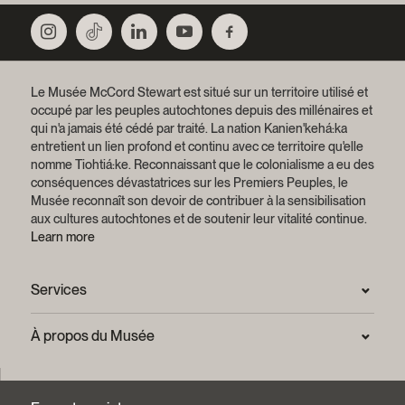
Le Musée McCord Stewart est situé sur un territoire utilisé et
occupé par les peuples autochtones depuis des millénaires et
qui n'a jamais été cédé par traité.
La nation Kanien'kehá:ka
entretient un lien profond et continu avec ce territoire qu'elle
nomme Tiohtiá:ke. Reconnaissant que le colonialisme a eu des
conséquences dévastatrices sur les Premiers Peuples, le
Musée reconnaît son devoir de contribuer à la sensibilisation
aux cultures autochtones et de soutenir leur vitalité continue.
Learn more
Services
Salle de presse
À propos du Musée
Questions fréquentes (FAQ)
Confidentialité
Nous joindre
Mission et plan stratégique