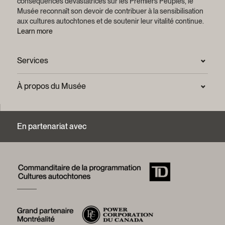
conséquences dévastatrices sur les Premiers Peuples, le
Musée reconnaît son devoir de contribuer à la sensibilisation
aux cultures autochtones et de soutenir leur vitalité continue.
Learn more
Services
Salle de presse
À propos du Musée
Questions fréquentes (FAQ)
Confidentialité
Nous joindre
Mission et plan stratégique
En partenariat avec
Centre d’archives et de documentation
Rapports annuels
Services photographiques et droits d’auteur (FAQ)
Histoire du Musée
Logos et guide de marque
Mot de la présidente
Fondation du Musée McCord Stewart
Conseil d’administration
Équipe du Musée