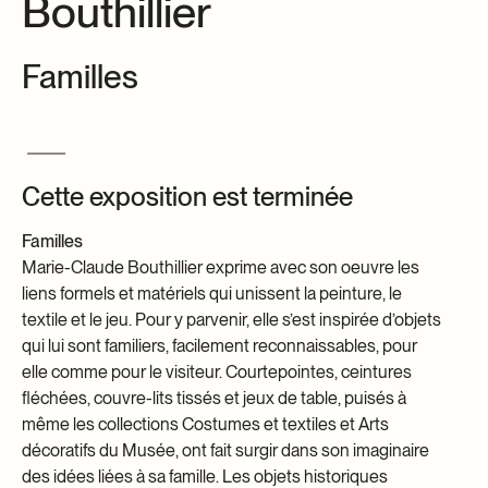
Bouthillier
Centre d’archives et de documentation
Façons de donner
Familles
Dons et prêts d’objets
Événements
Devenir Membre
Devenir bénévole
Cette exposition est terminée
Jeune McCord philanthrope
Familles
Marie-Claude Bouthillier exprime avec son oeuvre les
liens formels et matériels qui unissent la peinture, le
textile et le jeu. Pour y parvenir, elle s’est inspirée d’objets
qui lui sont familiers, facilement reconnaissables, pour
elle comme pour le visiteur. Courtepointes, ceintures
fléchées, couvre-lits tissés et jeux de table, puisés à
même les collections Costumes et textiles et Arts
décoratifs du Musée, ont fait surgir dans son imaginaire
des idées liées à sa famille. Les objets historiques