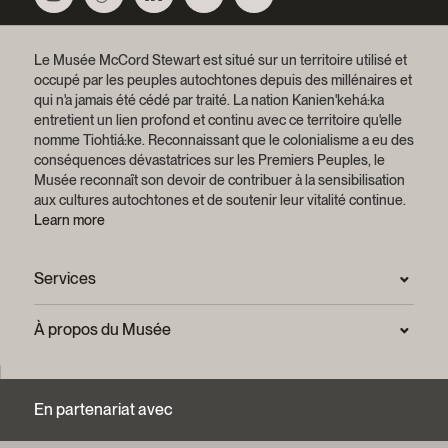
Le Musée McCord Stewart est situé sur un territoire utilisé et
occupé par les peuples autochtones depuis des millénaires et
qui n'a jamais été cédé par traité.
La nation Kanien'kehá:ka
entretient un lien profond et continu avec ce territoire qu'elle
nomme Tiohtiá:ke. Reconnaissant que le colonialisme a eu des
conséquences dévastatrices sur les Premiers Peuples, le
Musée reconnaît son devoir de contribuer à la sensibilisation
aux cultures autochtones et de soutenir leur vitalité continue.
Learn more
Services
Salle de presse
À propos du Musée
Questions fréquentes (FAQ)
Confidentialité
Nous joindre
Mission et plan stratégique
En partenariat avec
Centre d’archives et de documentation
Rapports annuels
Services photographiques et droits d’auteur (FAQ)