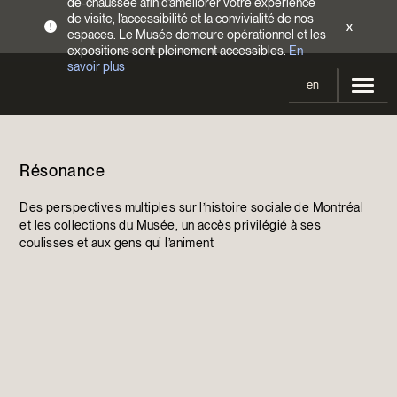
de-chaussée afin d’améliorer votre expérience
de visite, l’accessibilité et la convivialité de nos
x
!
espaces. Le Musée demeure opérationnel et les
expositions sont pleinement accessibles.
En
savoir plus
en
Votre visite
Résonance
Heures d’ouverture
Expositions
Tarifs
Des perspectives multiples sur l’histoire sociale de Montréal
En cours et à venir
Activités
et les collections du Musée, un accès privilégié à ses
Accès
coulisses et aux gens qui l’animent
Expositions passées
Calendrier
Collections
Familles
Collections
Soutenir le Musée
Programmation Cultures autochtones
Collections en ligne
Faire un don
Devenir Membre
Billets | Rabais 2 $
Colloques et symposiums
EncycloModeQC
Campagne annuelle
Groupes
Restauration
Blogue
Infolettre
Impact de votre don