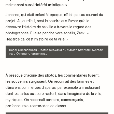
maintenant aussi l’intérêt artistique.
»
Johanne, qui était enfant à l’époque, n’était pas au courant du
projet. Aujourd’hui, c’est le sourire aux lèvres qu’elle
découvre l’histoire de sa ville à travers le regard des
photographes. Elle se penche vers son fils, Zack : «
Regarde ça, c’est l’histoire de ta ville! »
Roger Charbonneau,
Gaston Beaudoin du Marché Suprême, Disraeli
,
1972 © Roger Charbonneau
À presque chacune des photos,
les commentaires fusent,
les souvenirs surgissent
. On reconnaît des familles et
d’anciens commerces disparus, par exemple un restaurant
dont les tartes au sucre restent, dans l’imaginaire de la ville,
mythiques. On reconnaît parrains, commerçants,
professeurs ou camarades de classe.