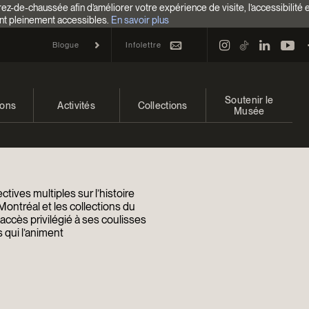
z-de-chaussée afin d’améliorer votre expérience de visite, l’accessibilité 
nt pleinement accessibles.
En savoir plus
Infolettre
Blogue
Soutenir le
ions
Activités
Collections
Musée
 et à venir
Calendrier
Collections
Faire un don
ons passées
Familles
Collections en ligne
Campagne annuelle
tives multiples sur l’histoire
Programmation Cultures autochtones
EncycloModeQC
Impact de votre don
Montréal et les collections du
ccès privilégié à ses coulisses
 qui l’animent
Colloques et symposiums
Restauration
Façons de donner
Groupes
Centre d’archives et de
Événements
documentation
Devenir Membre