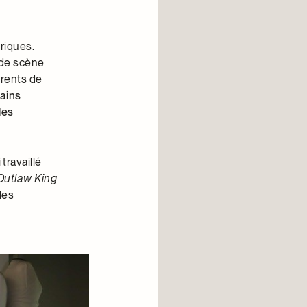
oriques.
 de scène
érents de
ains
les
 travaillé
Outlaw King
les