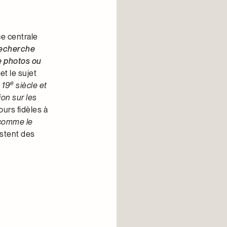
e centrale
recherche
de photos ou
et le sujet
e
 19
siècle et
on sur les
ours fidèles à
 comme le
estent des