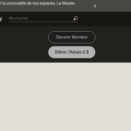
et la convivialité de nos espaces. Le Musée
x
Devenir Membre
Billets | Rabais 2 $