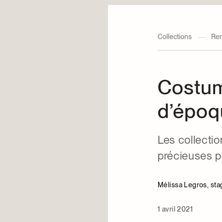
Collections
—
Ren
Costum
d’époq
Les collecti
précieuses po
Mélissa Legros, st
1 avril 2021