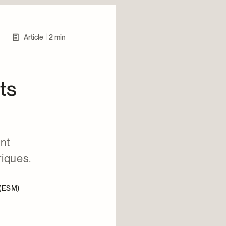
|
Article
2 min
ts
nt
riques.
 (ESM)