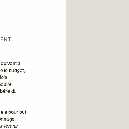
MENT
e doivent à
que le budget,
fois
oduire
ibéré du
e a pour but
sonnage
.
interagir