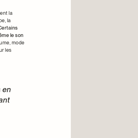
ent la
e, la
Certains
même le son
stume, mode
ur les
 en
ant