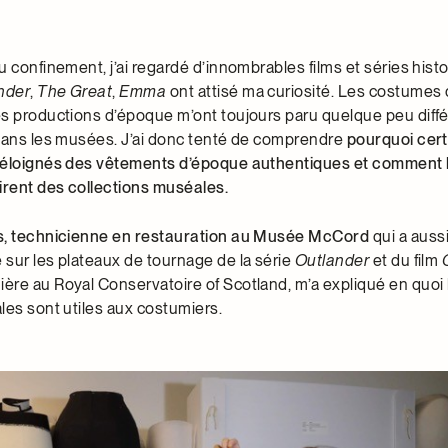
 confinement, j’ai regardé d’innombrables films et séries hist
nder
,
The Great
,
Emma
ont attisé ma curiosité. Les costumes
s productions d’époque m’ont toujours paru quelque peu diff
dans les musées. J’ai donc tenté de comprendre
pourquoi cert
 éloignés des vêtements d’époque authentiques et comment 
irent des collections muséales.
s, technicienne en restauration au Musée McCord
qui a aussi
sur les plateaux de tournage de la série
Outlander
et du film
re au Royal Conservatoire of Scotland, m’a expliqué en quoi 
les sont utiles aux costumiers.