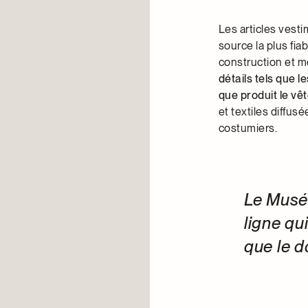
Les articles vest
source la plus fia
construction et m
détails tels que l
que produit le vê
et textiles diffu
costumiers.
Le Musé
ligne qu
que le d