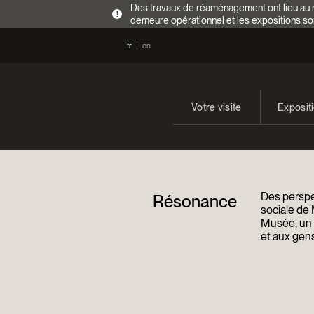
Des travaux de réaménagement ont lieu au re
!
demeure opérationnel et les expositions so
fr
en
Votre visite
Exposit
Heures d’ouverture
En cours
Tarifs
Expositi
Des perspec
Résonance
Accès
sociale de 
Musée, un a
et aux gens