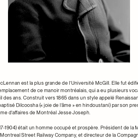
Lennan est la plus grande de l’Université McGill. Elle fut édif
l’emplacement de ce manoir montréalais, qui a eu plusieurs voc
fil des ans. Construit vers 1865 dans un style appelé Renaissa
 baptisé Dilcoosha (« joie de l’âme » en hindoustani) par son pr
omme d’affaires de Montréal Jesse Joseph.
7-1904) était un homme occupé et prospère. Président de la 
Montreal Street Railway Company, et directeur de la Compag