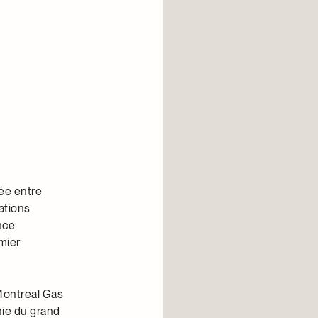
iée entre
ations
nce
emier
Montreal Gas
nie du grand