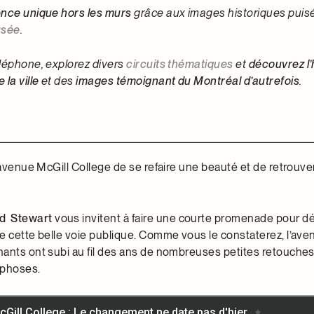
nce unique hors les murs
grâce aux images historiques puis
usée
.
léphone, explorez divers
circuits thématiques
et
découvrez l’
la ville
et des
images témoignant du Montréal d’autrefois
.
’avenue McGill College de se refaire une beauté et de retrouver 
d
Stewart
vous invitent à faire une courte promenade pour d
e cette belle voie publique. Comme vous le constaterez, l’aven
ants ont subi au fil des ans de nombreuses petites retouche
phoses.