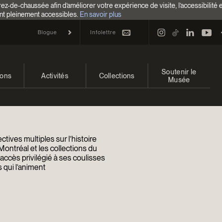
z-de-chaussée afin d’améliorer votre expérience de visite, l’accessibilité 
nt pleinement accessibles.
En savoir plus
Infolettre
Blogue
Soutenir le
ions
Activités
Collections
Musée
 et à venir
Calendrier
Collections
Faire un don
ons passées
Familles
Collections en ligne
Campagne annuelle
tives multiples sur l’histoire
Programmation Cultures autochtones
EncycloModeQC
Impact de votre don
Montréal et les collections du
ccès privilégié à ses coulisses
 qui l’animent
Colloques et symposiums
Restauration
Façons de donner
Groupes
Centre d’archives et de
Événements
documentation
Devenir Membre