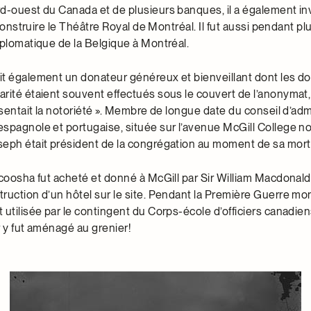
d-ouest du Canada et de plusieurs banques, il a également in
t construire le Théâtre Royal de Montréal. Il fut aussi pendant p
iplomatique de la Belgique à Montréal.
t également un donateur généreux et bienveillant dont les d
ité étaient souvent effectués sous le couvert de l’anonymat, c
 sentait la notoriété ». Membre de longue date du conseil d’adm
spagnole et portugaise, située sur l’avenue McGill College no
eph était président de la congrégation au moment de sa mort
lcoosha fut acheté et donné à McGill par Sir William Macdonald
ruction d’un hôtel sur le site. Pendant la Première Guerre mon
utilisée par le contingent du Corps-école d’officiers canadien
r y fut aménagé au grenier!