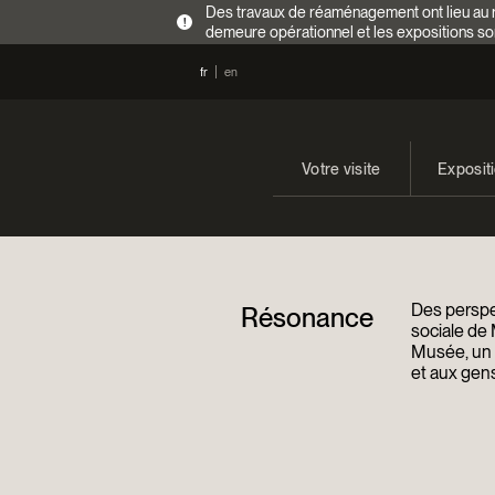
Des travaux de réaménagement ont lieu au re
!
demeure opérationnel et les expositions so
fr
en
Votre visite
Exposit
Heures d’ouverture
En cours
Tarifs
Expositi
Des perspec
Résonance
Accès
sociale de 
Musée, un a
et aux gens