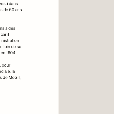
vesti dans
lus de 50 ans
ons à des
ar il
inistration
n loin de sa
 en 1904.
, pour
diale, la
s de McGill,