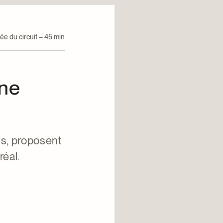
ée du circuit – 45 min
 ne
ns, proposent
réal.