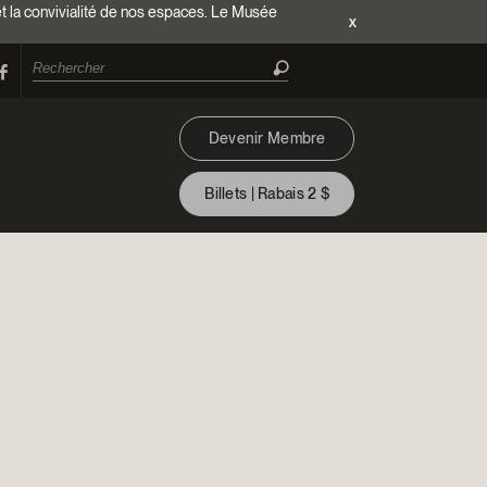
et la convivialité de nos espaces. Le Musée
x
Devenir Membre
Billets | Rabais 2 $