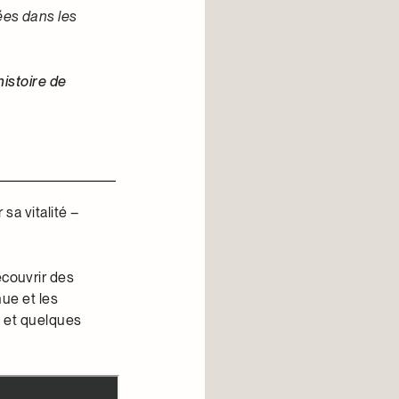
ées dans les
histoire de
sa vitalité –
écouvrir des
ue et les
s et quelques