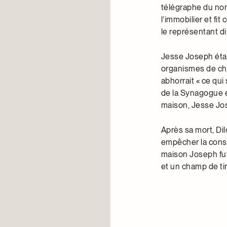
télégraphe du nor
l’immobilier et fi
le représentant d
Jesse Joseph étai
organismes de char
abhorrait « ce qui
de la Synagogue e
maison, Jesse Jos
Après sa mort, Di
empêcher la const
maison Joseph fut 
et un champ de ti