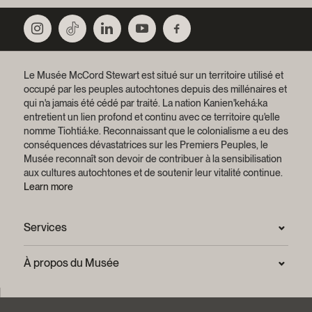
Le Musée McCord Stewart est situé sur un territoire utilisé et
occupé par les peuples autochtones depuis des millénaires et
qui n'a jamais été cédé par traité.
La nation Kanien'kehá:ka
entretient un lien profond et continu avec ce territoire qu'elle
nomme Tiohtiá:ke. Reconnaissant que le colonialisme a eu des
conséquences dévastatrices sur les Premiers Peuples, le
Musée reconnaît son devoir de contribuer à la sensibilisation
aux cultures autochtones et de soutenir leur vitalité continue.
Learn more
Services
Salle de presse
À propos du Musée
Questions fréquentes (FAQ)
Confidentialité
Nous joindre
Mission et plan stratégique