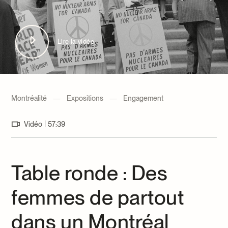
Centre d’archives et de documentation
Façons de donner
Dons et prêts d’objets
Événements
Lire la vidéo
Devenir Membre
Devenir bénévole
Jeune McCord philanthrope
Montréalité
—
Expositions
—
Engagement
|
Vidéo
57:39
Table ronde : Des
femmes de partout
dans un Montréal