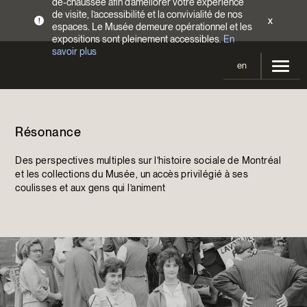
de-chaussée afin d’améliorer votre expérience
de visite, l’accessibilité et la convivialité de nos
x
!
espaces. Le Musée demeure opérationnel et les
expositions sont pleinement accessibles.
En
savoir plus
en
Votre visite
Résonance
Heures d’ouverture
Expositions
Tarifs
Des perspectives multiples sur l’histoire sociale de Montréal
En cours et à venir
Activités
et les collections du Musée, un accès privilégié à ses
Accès
coulisses et aux gens qui l’animent
Expositions passées
Calendrier
Collections
Familles
Collections
Soutenir le Musée
Programmation Cultures autochtones
Collections en ligne
Faire un don
Devenir Membre
Billets | Rabais 2 $
Colloques et symposiums
EncycloModeQC
Campagne annuelle
Groupes
Restauration
Blogue
Infolettre
Impact de votre don