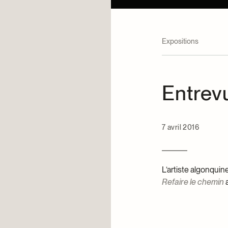
Expositions
Entrev
7 avril 2016
L’artiste algonquin
Refaire le chemin
a