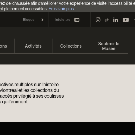
z-de-chaussée afin d’améliorer votre expérience de visite, l’accessibilité 
nt pleinement accessibles.
En savoir plus
Infolettre
Blogue
Soutenir le
ions
Activités
Collections
Musée
 et à venir
Calendrier
Collections
Faire un don
ons passées
Familles
Collections en ligne
Campagne annuelle
tives multiples sur l’histoire
Programmation Cultures autochtones
EncycloModeQC
Impact de votre don
Montréal et les collections du
ccès privilégié à ses coulisses
 qui l’animent
Colloques et symposiums
Restauration
Façons de donner
Groupes
Centre d’archives et de
Événements
documentation
Devenir Membre