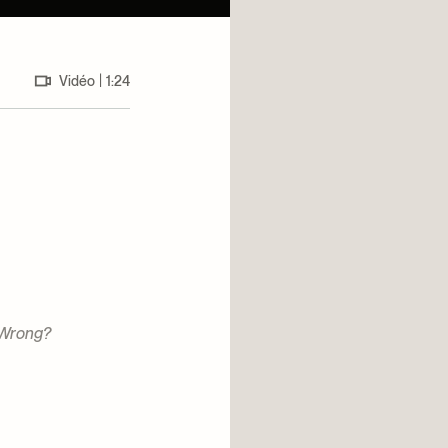
|
Vidéo
1:24
t Wrong?