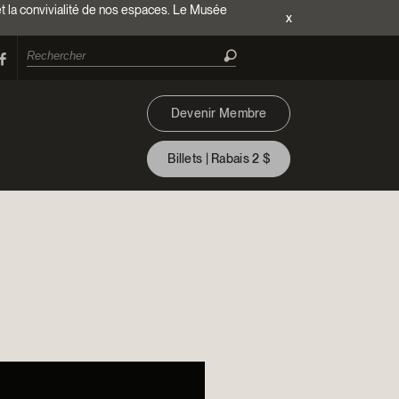
et la convivialité de nos espaces. Le Musée
x
Devenir Membre
Billets | Rabais 2 $