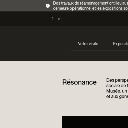
Des travaux de réaménagement ont lieu au re
!
demeure opérationnel et les expositions so
fr
en
Votre visite
Exposit
Heures d’ouverture
En cours
Tarifs
Expositi
Des perspec
Résonance
Accès
sociale de 
Musée, un a
et aux gens