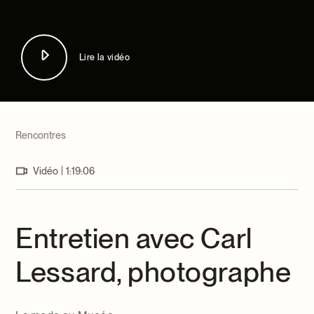
Centre d’archives et de documentation
Façons de donner
Dons et prêts d’objets
Événements
Lire la vidéo
Devenir Membre
Devenir bénévole
Jeune McCord philanthrope
Rencontres
|
Vidéo
1:19:06
Entretien avec Carl
Lessard, photographe