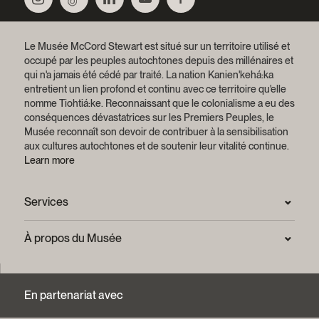
Le Musée McCord Stewart est situé sur un territoire utilisé et
occupé par les peuples autochtones depuis des millénaires et
qui n'a jamais été cédé par traité.
La nation Kanien'kehá:ka
entretient un lien profond et continu avec ce territoire qu'elle
nomme Tiohtiá:ke. Reconnaissant que le colonialisme a eu des
conséquences dévastatrices sur les Premiers Peuples, le
Musée reconnaît son devoir de contribuer à la sensibilisation
aux cultures autochtones et de soutenir leur vitalité continue.
Learn more
Services
Salle de presse
À propos du Musée
Questions fréquentes (FAQ)
Confidentialité
Nous joindre
Mission et plan stratégique
En partenariat avec
Centre d’archives et de documentation
Rapports annuels
Services photographiques et droits d’auteur (FAQ)