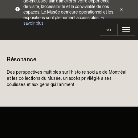
de-chaussée afin d’améliorer votre expérience
de visite, l’accessibilité et la convivialité de nos
x
!
espaces. Le Musée demeure opérationnel et les
expositions sont pleinement accessibles.
En
savoir plus
en
Votre visite
Résonance
Heures d’ouverture
Expositions
Tarifs
Des perspectives multiples sur l’histoire sociale de Montréal
En cours et à venir
Activités
et les collections du Musée, un accès privilégié à ses
Accès
coulisses et aux gens qui l’animent
Expositions passées
Calendrier
Collections
Familles
Collections
Soutenir le Musée
Programmation Cultures autochtones
Collections en ligne
Faire un don
Devenir Membre
Billets | Rabais 2 $
Colloques et symposiums
EncycloModeQC
Campagne annuelle
Groupes
Restauration
Blogue
Infolettre
Impact de votre don