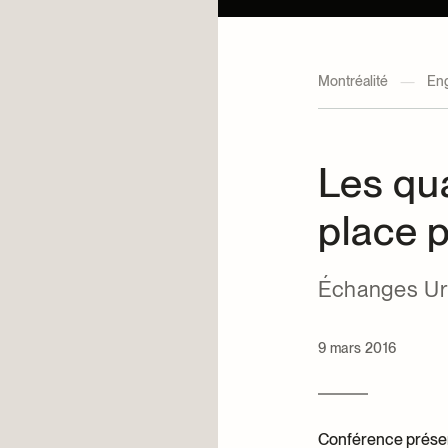
Montréalité
—
En
Les qua
place p
Échanges Ur
9 mars 2016
Conférence présen