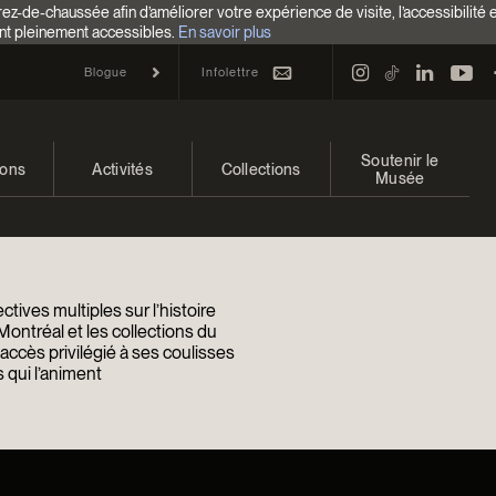
z-de-chaussée afin d’améliorer votre expérience de visite, l’accessibilité 
nt pleinement accessibles.
En savoir plus
Infolettre
Blogue
Soutenir le
ions
Activités
Collections
Musée
 et à venir
Calendrier
Collections
Faire un don
ons passées
Familles
Collections en ligne
Campagne annuelle
tives multiples sur l’histoire
Programmation Cultures autochtones
EncycloModeQC
Impact de votre don
Montréal et les collections du
ccès privilégié à ses coulisses
 qui l’animent
Colloques et symposiums
Restauration
Façons de donner
Groupes
Centre d’archives et de
Événements
documentation
Devenir Membre