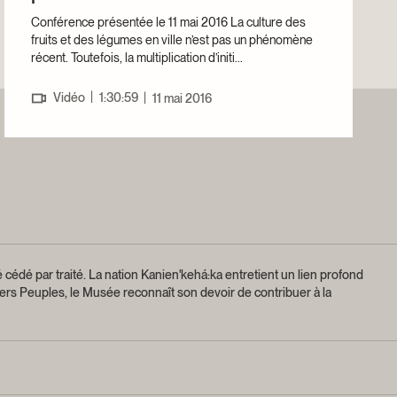
Conférence présentée le 11 mai 2016 La culture des
fruits et des légumes en ville n’est pas un phénomène
récent. Toutefois, la multiplication d’initi...
|
Vidéo
1:30:59
|
11 mai 2016
 cédé par traité.
La nation Kanien'kehá:ka entretient un lien profond
ers Peuples, le Musée reconnaît son devoir de contribuer à la