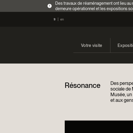
Des travaux de réaménagement ont lieu au re
!
demeure opérationnel et les expositions so
fr
en
Votre visite
Exposit
Heures d’ouverture
En cours
Tarifs
Expositi
Des perspec
Résonance
Accès
sociale de 
Musée, un a
et aux gens