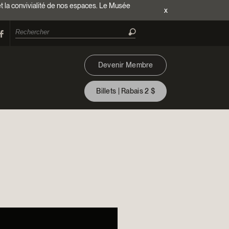
et la convivialité de nos espaces. Le Musée
x
Devenir Membre
Billets | Rabais 2 $