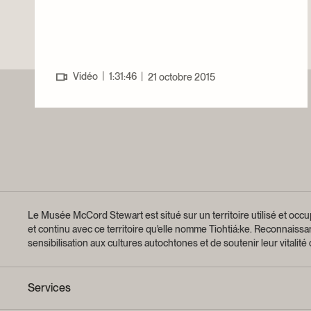
|
Vidéo
1:31:46
|
21 octobre 2015
Le Musée McCord Stewart est situé sur un territoire utilisé et occup
et continu avec ce territoire qu'elle nomme Tiohtiá:ke. Reconnaiss
sensibilisation aux cultures autochtones et de soutenir leur vitalité
Services