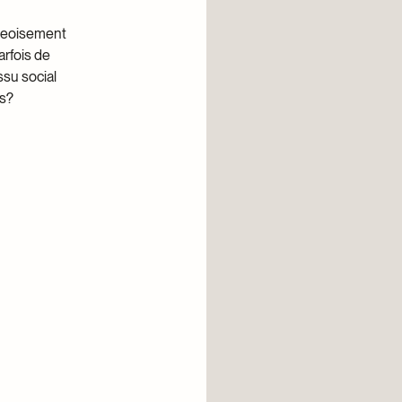
rgeoisement
arfois de
ssu social
ns?