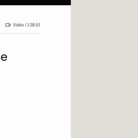
|
Vidéo
1:38:51
le