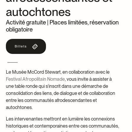
autochtones
Centre d’archives et de documentation
Façons de donner
Dons et prêts d’objets
Activité gratuite | Places limitées, réservation
Événements
obligatoire
Devenir Membre
Devenir bénévole
Billets
Jeune McCord philanthrope
Le Musée McCord Stewart, en collaboration avec le
Festival Afropolitain Nomade
, vous invite à assister à
une table ronde qui s’inscrit dans une démarche de
consolidation des liens, de dialogue et de collaboration
entre les communautés afrodescendantes et
autochtones.
Les intervenantes mettront en lumière les connexions
historiques et contemporaines entre ces communautés,