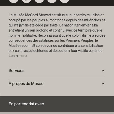
Le Musée McCord Stewart est situé sur un territoire utilisé et
occupé par les peuples autochtones depuis des millénaires et
qui n'a jamais été cédé par traité.
La nation Kanien'kehá:ka
entretient un lien profond et continu avec ce territoire qu'elle
nomme Tiohtiá:ke. Reconnaissant que le colonialisme a eu des
conséquences dévastatrices sur les Premiers Peuples, le
Musée reconnaît son devoir de contribuer à la sensibilisation
aux cultures autochtones et de soutenir leur vitalité continue.
Learn more
Services
Salle de presse
À propos du Musée
Questions fréquentes (FAQ)
Confidentialité
Nous joindre
Mission et plan stratégique
En partenariat avec
Centre d’archives et de documentation
Rapports annuels
Services photographiques et droits d’auteur (FAQ)