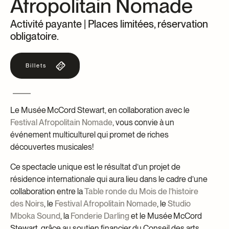
Afropolitain Nomade
Centre d’archives et de documentation
Façons de donner
Activité payante | Places limitées, réservation
Dons et prêts d’objets
obligatoire.
Événements
Devenir Membre
Billets
Devenir bénévole
Jeune McCord philanthrope
Le Musée McCord Stewart, en collaboration avec le
Festival Afropolitain Nomade
, vous convie à un
événement multiculturel qui promet de riches
découvertes musicales!
Ce spectacle unique est le résultat d’un projet de
résidence internationale qui aura lieu dans le cadre d’une
collaboration entre la
Table ronde du Mois de l’histoire
des Noirs
, le
Festival Afropolitain Nomade
, le
Studio
Mboka Sound
, la
Fonderie Darling
et le Musée McCord
Stewart, grâce au soutien financier du Conseil des arts