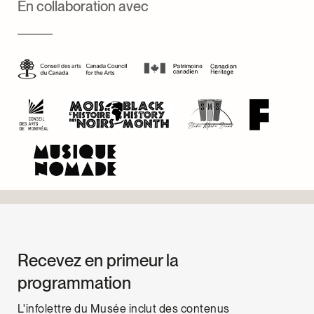
En collaboration avec
spiritualité et de transformation intérieure.
textures sonores riches et sensuelles.
Elle s’est produite sur de nombreuses scènes en
Côte d’Ivoire et en France, et poursuit un travail
d’exploration identitaire à travers la musique.
Recevez en primeur la
programmation
L'infolettre du Musée inclut des contenus