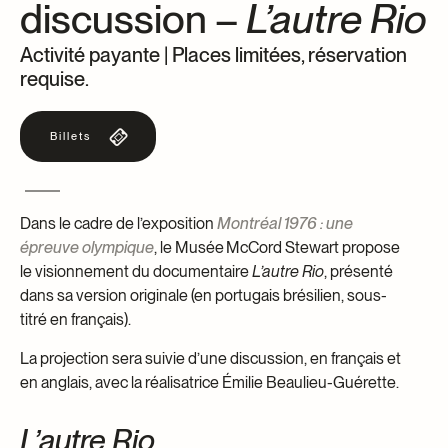
discussion –
L’autre Rio
Centre d’archives et de documentation
Façons de donner
Activité payante | Places limitées, réservation
Dons et prêts d’objets
Événements
requise.
Devenir Membre
Billets
Devenir bénévole
Jeune McCord philanthrope
Dans le cadre de l’exposition
Montréal 1976 : une
épreuve olympique
, le Musée McCord Stewart propose
le visionnement du documentaire
L’autre Rio
, présenté
dans sa version originale (en portugais brésilien, sous-
titré en français).
La projection sera suivie d’une discussion, en français et
en anglais, avec la réalisatrice Émilie Beaulieu-Guérette.
L’autre Rio