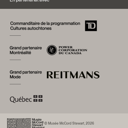
Rapports annuels
Services photographiques et droits d’auteur (FAQ)
Histoire du Musée
Logos et guide de marque
Mot de la présidente
Fondation du Musée McCord Stewart
Conseil d’administration
Équipe du Musée
Emplois
Démarche de développement durable
Prix et distinctions
Un nouveau musée
Devenez partenaire
© Musée McCord Stewart, 2026