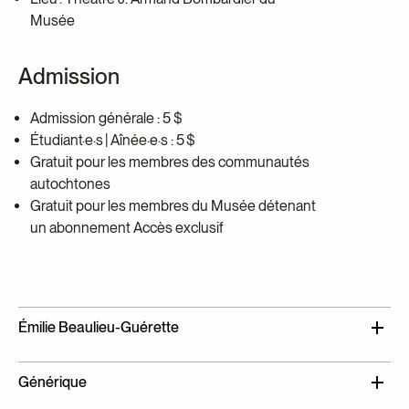
Musée
Admission
Admission générale : 5 $
Étudiant·e·s
| Aînée·e·s : 5 $
Gratuit pour les membres des communautés
autochtones
Gratuit pour les membres du Musée détenant
un abonnement Accès exclusif
Émilie Beaulieu-Guérette
Réalisatrice nomade, Émilie B
eaulieu-
Guérette
a
ses
Générique
racines à Montréal et son
cœur
à Rio de Janeiro. Elle