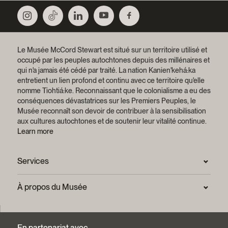
Le Musée McCord Stewart est situé sur un territoire utilisé et
occupé par les peuples autochtones depuis des millénaires et
qui n'a jamais été cédé par traité.
La nation Kanien'kehá:ka
entretient un lien profond et continu avec ce territoire qu'elle
nomme Tiohtiá:ke. Reconnaissant que le colonialisme a eu des
conséquences dévastatrices sur les Premiers Peuples, le
Musée reconnaît son devoir de contribuer à la sensibilisation
aux cultures autochtones et de soutenir leur vitalité continue.
Learn more
Services
Salle de presse
À propos du Musée
Questions fréquentes (FAQ)
Confidentialité
Nous joindre
Mission et plan stratégique
En partenariat avec
Centre d’archives et de documentation