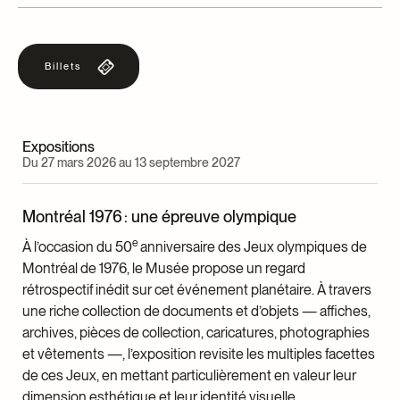
parcourt le monde avec sa caméra pour tourner des
Scénario : Émilie Beaulieu-Guérette
films liés à la justice sociale, aux droits humains et aux
Direction de la photographie : Etienne Roussy
migrations. Son parcours multidisciplinaire tissé
Montage : Natacha Dufaux
Billets
d’anthropologie, de science politique, de poésie et de
Montage sonore : Marie-Pierre Grenier
musique se traduit dans son approche engagée,
Musique : Paulo Bottas
sensible et sensorielle, prenant le parti des laissés-
Prise de son : Francisco Heron De Alencar
pour-compte. Le documentaire est pour elle un art de
Mixage sonore : Bruno Bélanger
Expositions
la rencontre qui vise à bâtir des ponts entre les êtres
Du 27 mars 2026 au 13 septembre 2027
humains.
Montréal 1976 : une épreuve olympique
e
À l’occasion du 50
anniversaire des Jeux olympiques de
Montréal de 1976, le Musée propose un regard
rétrospectif inédit sur cet événement planétaire. À travers
une riche collection de documents et d’objets — affiches,
archives, pièces de collection, caricatures, photographies
et vêtements —, l’exposition revisite les multiples facettes
de ces Jeux, en mettant particulièrement en valeur leur
dimension esthétique et leur identité visuelle.