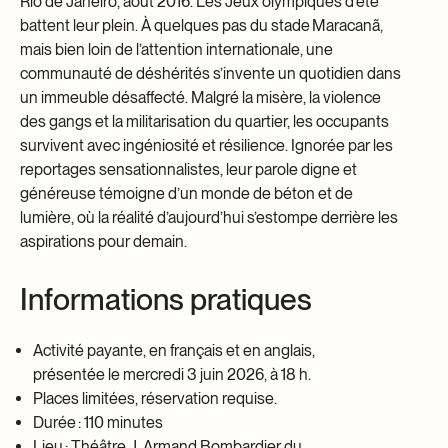
Rio de Janeiro, août
2016. Les
Jeux
o
lympiques
d’été
battent leur plein. À quelques pas du stade
Maracanã
,
mais bien loin de l’attention internationale, une
communauté de déshérités s’invente un quotidien dans
un immeuble désaffecté. Malgré la misère, la violence
des gangs et la militarisation du quartier, les occupants
survivent avec ingéniosité et résilience. Ignorée par les
reportages sensationnalistes, leur parole digne et
généreuse témoigne d’un monde de béton et de
lumière, où la réalité d’aujourd’hui s’estompe derrière les
aspirations pour demain.
Informations pratiques
Activité payante, en français et en anglais,
présentée le mercredi 3 juin 2026, à 18 h.
Places limitées, réservation requise.
Durée : 110 minutes
Lieu : Théâtre J. Armand Bombardier du