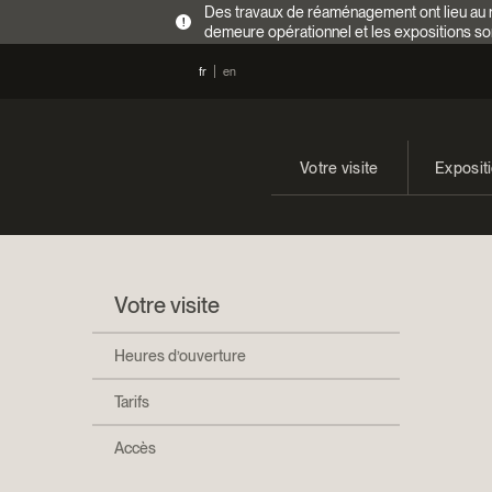
Des travaux de réaménagement ont lieu au re
!
demeure opérationnel et les expositions so
fr
en
Votre visite
Exposit
Heures d’ouverture
En cours
Tarifs
Expositi
Votre visite
Accès
Heures d’ouverture
Tarifs
Accès