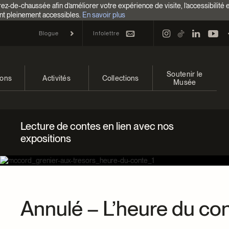
z-de-chaussée afin d’améliorer votre expérience de visite, l’accessibilité 
nt pleinement accessibles.
En savoir plus
Infolettre
Blogue
Soutenir le
ions
Activités
Collections
Musée
 et à venir
Calendrier
Collections
Faire un don
Lecture de contes en lien avec nos
ons passées
Familles
Collections en ligne
Campagne annuelle
expositions
Programmation Cultures autochtones
EncycloModeQC
Impact de votre don
Colloques et symposiums
Restauration
Façons de donner
Groupes
Centre d’archives et de
Événements
Annulé – L’heure du co
documentation
Devenir Membre