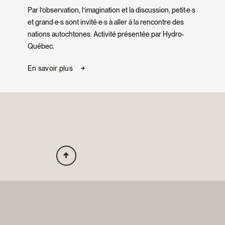
Par l’observation, l’imagination et la discussion, petit·e·s
et grand·e·s sont invité·e·s à aller à la rencontre des
nations autochtones. Activité présentée par Hydro-
Québec.
En savoir plus