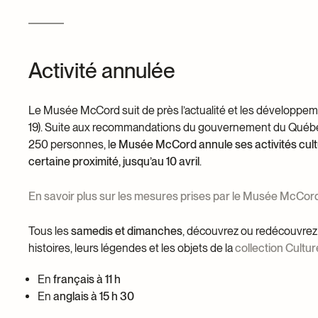
Dons et prêts d’objets
Devenir bénévole
Jeune McCord phil
Activité annulée
Le Musée McCord suit de près l’actualité et les développem
19). Suite aux recommandations du gouvernement du Québe
250 personnes, l
e Musée McCord annule ses activités cultu
certaine proximité, jusqu’au 10 avril
.
En savoir plus sur les mesures prises par le Musée McCord
Tous les
samedis et dimanches
, découvrez ou redécouvrez 
histoires, leurs légendes et les objets de la
collection Cult
En
français à 11 h
En
anglais à 15 h 30