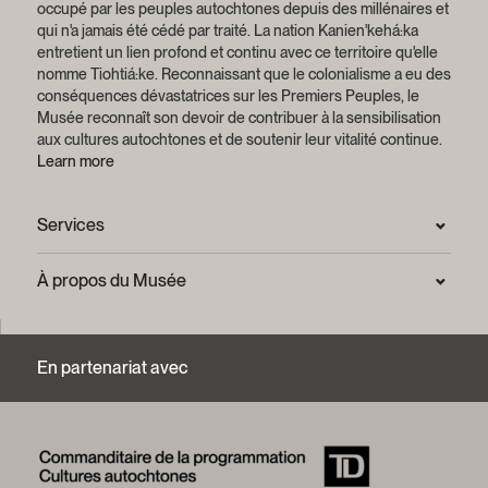
occupé par les peuples autochtones depuis des millénaires et
qui n'a jamais été cédé par traité.
La nation Kanien'kehá:ka
entretient un lien profond et continu avec ce territoire qu'elle
nomme Tiohtiá:ke. Reconnaissant que le colonialisme a eu des
conséquences dévastatrices sur les Premiers Peuples, le
Musée reconnaît son devoir de contribuer à la sensibilisation
aux cultures autochtones et de soutenir leur vitalité continue.
Learn more
Services
Salle de presse
À propos du Musée
Questions fréquentes (FAQ)
Confidentialité
Nous joindre
Mission et plan stratégique
En partenariat avec
Centre d’archives et de documentation
Rapports annuels
Services photographiques et droits d’auteur (FAQ)
Histoire du Musée
Logos et guide de marque
Mot de la présidente