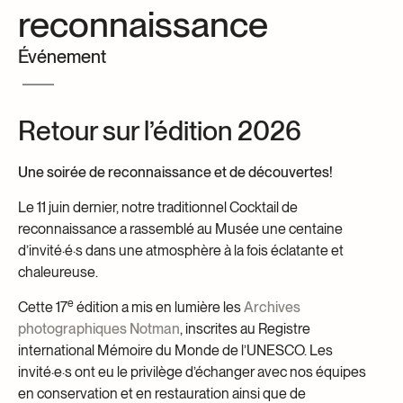
reconnaissance
Centre d’archives et de documentation
Façons de donner
Événement
Dons et prêts d’objets
Événements
Devenir Membre
Retour sur l’édition 2026
Devenir bénévole
Jeune McCord philanthrope
Une soirée de reconnaissance et de découvertes!
Le 11 juin dernier, notre traditionnel Cocktail de
reconnaissance a rassemblé au Musée une centaine
d’invité·é·s dans une atmosphère à la fois éclatante et
chaleureuse.
e
Cette 17
édition a mis en lumière les
Archives
photographiques Notman
, inscrites au Registre
international Mémoire du Monde de l’UNESCO. Les
invité·e·s ont eu le privilège d’échanger avec nos équipes
en conservation et en restauration ainsi que de