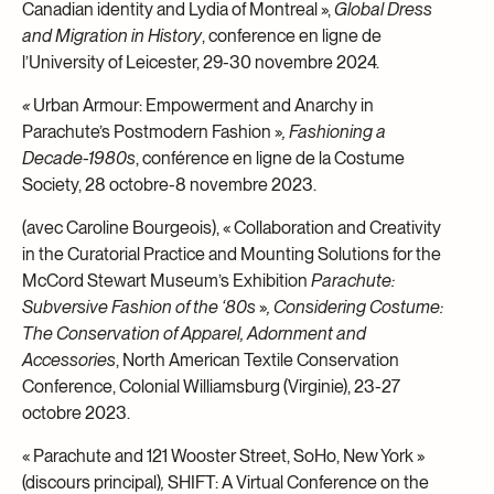
Canadian identity and Lydia of Montreal »,
Global Dress
and Migration in History
, conference en ligne de
l’University of Leicester, 29-30 novembre 2024.
«
Urban Armour: Empowerment and Anarchy in
Parachute’s Postmodern Fashion »
,
Fashioning a
Decade-1980s
, conférence en ligne de la Costume
Society, 28 octobre-8 novembre 2023.
(avec Caroline Bourgeois), « Collaboration and Creativity
in the Curatorial Practice and Mounting Solutions for the
McCord Stewart Museum’s Exhibition
Parachute:
Subversive Fashion of the ‘80s
»
,
Considering Costume:
The Conservation of Apparel, Adornment and
Accessories
, North American Textile Conservation
Conference, Colonial Williamsburg (Virginie), 23-27
octobre 2023.
« Parachute and 121 Wooster Street, SoHo, New York »
(discours principal)
,
SHIFT: A Virtual Conference on the