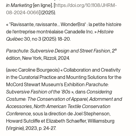
in Marketing
[en ligne]. [
https://doi.org/10.1108/JHRM-
08-2024-0066
] (2025).
« “Ravissante, ravissante… WonderBra” : la petite histoire
de l’entreprise montréalaise Canadelle Inc. »
Histoire
Québec
30, no 3 (2025): 18-20.
e
Parachute: Subversive Design and Street Fashion
, 2
édition, New York, Rizzoli, 2024.
(avec Caroline Bourgeois) « Collaboration and Creativity
in the Curatorial Practice and Mounting Solutions for the
McCord Stewart Museum’s Exhibition
Parachute:
Subversive Fashion of the ‘80s
»
,
dans
Considering
Costume: The Conservation of Apparel, Adornment and
Accessories
,
North American Textile Conservation
Conference,
sous la direction de Joel Stephenson,
Howard Sutcliffe et Elizabeth Schaeffer, Williamsburg
(Virginie), 2023, p. 24-27.