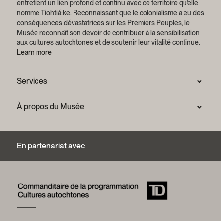
entretient un lien profond et continu avec ce territoire qu'elle
nomme Tiohtiá:ke. Reconnaissant que le colonialisme a eu des
conséquences dévastatrices sur les Premiers Peuples, le
Musée reconnaît son devoir de contribuer à la sensibilisation
aux cultures autochtones et de soutenir leur vitalité continue.
Learn more
Services
Salle de presse
À propos du Musée
Questions fréquentes (FAQ)
Confidentialité
Nous joindre
Mission et plan stratégique
En partenariat avec
Centre d’archives et de documentation
Rapports annuels
Services photographiques et droits d’auteur (FAQ)
Histoire du Musée
Logos et guide de marque
Mot de la présidente
Fondation du Musée McCord Stewart
Conseil d’administration