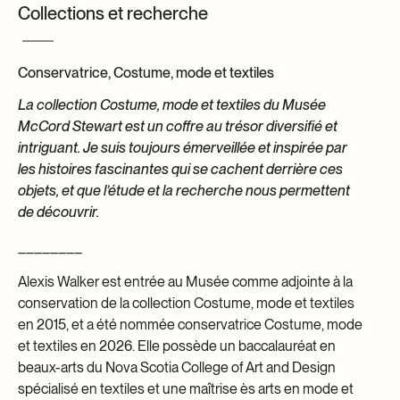
Collections et recherche
Centre d’archives et de documentation
Façons de donner
Dons et prêts d’objets
Événements
Conservatrice, Costume, mode et textiles
Devenir Membre
La collection Costume, mode et textiles du Musée
McCord Stewart est un coffre au trésor diversifié et
Devenir bénévole
intriguant. Je suis toujours émerveillée et inspirée par
Jeune McCord philanthrope
les histoires fascinantes qui se cachent derrière ces
objets, et que l’étude et la recherche nous permettent
de découvrir.
________
Alexis Walker est entrée au Musée comme adjointe à la
conservation de la collection Costume, mode et textiles
en 2015, et a été nommée conservatrice Costume, mode
et textiles en 2026. Elle possède un baccalauréat en
beaux-arts du Nova Scotia College of Art and Design
spécialisé en textiles et une maîtrise ès arts en mode et