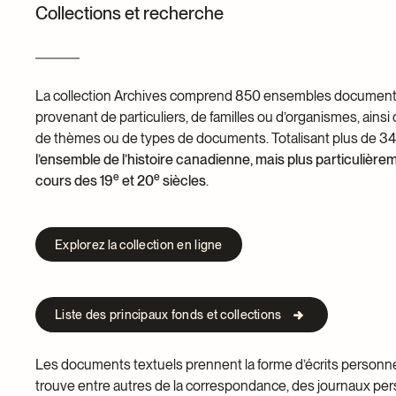
Dons et prêts d’objets
Collections et recherche
Devenir bénévole
Jeune McCord phil
La collection Archives comprend 850 ensembles documentair
provenant de particuliers, de familles ou d’organismes, ains
de thèmes ou de types de documents. Totalisant plus de 34
l’ensemble de l’histoire canadienne, mais plus particulière
e
e
cours des 19
et 20
siècles
.
Explorez la collection en ligne
Liste des principaux fonds et collections
Les documents textuels prennent la forme d’écrits personnels
trouve entre autres de la correspondance, des journaux per