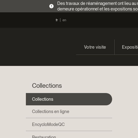
Des travaux de réaménagement ont lieu au re
!
demeure opérationnel et les expositions so
fr
en
Votre visite
Exposit
Heures d’ouverture
En cours
Tarifs
Expositi
Collections
Accès
Collections
Collections en ligne
EncycloModeQC
Restauration