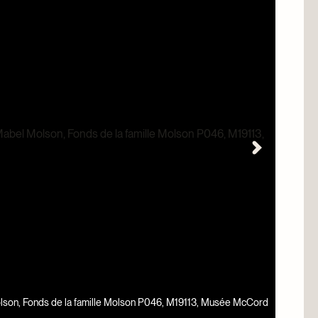
 Alexis André, 16 novembre 1885. Don de Brian McGreevy,
Progr
Stewa