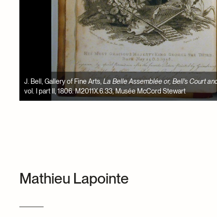
 Ladies
,
F. Mesplet et C. Berger,
Règlement de la confrérie de l'adorati
David Ross McCord. M242, Musée McCord Stewart
Mathieu Lapointe