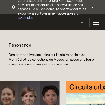
de-chaussée afin d’améliorer votre expérience
de visite, l’accessibilité et la convivialité de nos
x
!
espaces. Le Musée demeure opérationnel et les
expositions sont pleinement accessibles.
En
savoir plus
en
Votre visite
Résonance
Heures d’ouverture
Expositions
Tarifs
Des perspectives multiples sur l’histoire sociale de
En cours et à venir
Activités
Montréal et les collections du Musée, un accès privilégié
Accès
à ses coulisses et aux gens qui l’animent
Expositions passées
Calendrier
Collections
Familles
Collections
Soutenir le Musée
Programmation Cultures autochtones
Collections en ligne
Faire un don
Devenir Membre
Billets | Rabais 2 $
Colloques et symposiums
EncycloModeQC
Campagne annuelle
Groupes
Restauration
Blogue
Infolettre
Impact de votre don