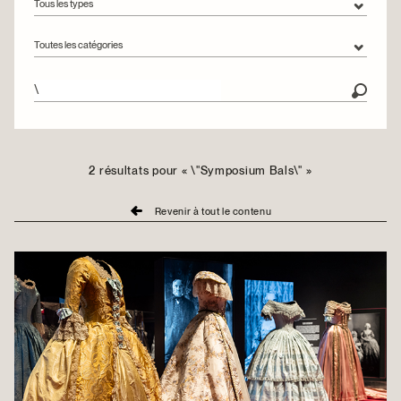
Tous les types
Tous les types
Toutes les catégories
Articles
Toutes les catégories
Vidéos
Circuits urbains
Collections
Engagement
2 résultats pour « \"Symposium Bals\" »
Expositions
Revenir à tout le contenu
Montréalité
Rencontres
Restauration