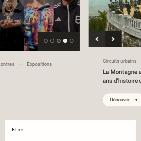
Centre d’archives et de documentation
Façons de donner
Dons et prêts d’objets
Événements
Devenir Membre
Devenir bénévole
Jeune McCord philanthrope
Circuits urbains
La Montagne au cœur de Montréal – 150
ans d'histoire du Parc du Mont-Royal
Découvrir
Filtrer