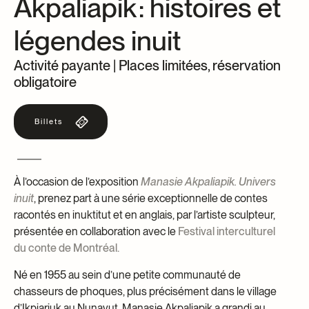
Akpaliapik : histoires et
Centre d’archives et de documentation
Façons de donner
légendes inuit
Dons et prêts d’objets
Événements
Activité payante | Places limitées, réservation
Devenir Membre
obligatoire
Devenir bénévole
Billets
Jeune McCord philanthrope
À l’occasion de l’exposition
Manasie Akpaliapik. Univers
inuit
, prenez part à une série exceptionnelle de contes
racontés en inuktitut et en anglais, par l’artiste sculpteur,
présentée en collaboration avec le
Festival interculturel
du conte de Montréal.
Né en 1955 au sein d’une petite communauté de
chasseurs de phoques, plus précisément dans le village
d’Ikpiarjuk au Nunavut, Manasie Akpaliapik a grandi au