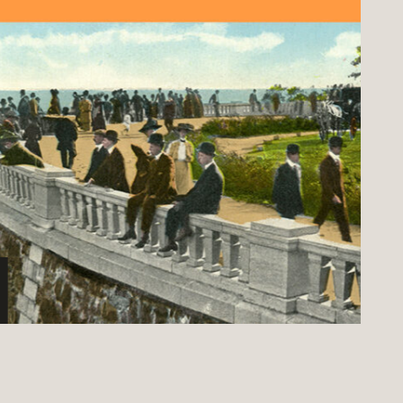
anthrope
cuits urbains
a Montagne au cœur de
ontréal – 150 ans
'histoire du Parc du
ont-Royal
Découvrir