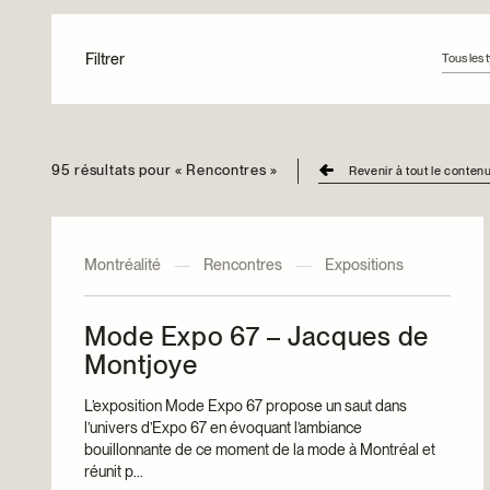
Filtrer
Tous les 
Tous le
Articles
Vidéos
95 résultats pour « Rencontres »
Revenir à tout le conten
Montréalité
—
Rencontres
—
Expositions
Mode Expo 67 – Jacques de
Montjoye
L’exposition Mode Expo 67 propose un saut dans
l’univers d’Expo 67 en évoquant l’ambiance
bouillonnante de ce moment de la mode à Montréal et
réunit p...