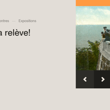
Dons et prêts d’objets
Devenir bénévole
Jeune McCord phil
Cir
L
M
d
M