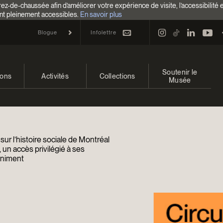
z-de-chaussée afin d’améliorer votre expérience de visite, l’accessibilité 
nt pleinement accessibles.
En savoir plus
Infolettre
Blogue
Soutenir le
ions
Activités
Collections
Musée
 et à venir
Calendrier
Collections
Faire un don
ons passées
Familles
Collections en ligne
Campagne annuelle
ur l’histoire sociale de Montréal
Programmation Cultures autochtones
EncycloModeQC
Impact de votre don
 un accès privilégié à ses
’animent
Colloques et symposiums
Restauration
Façons de donner
Groupes
Centre d’archives et de
Événements
documentation
Devenir Membre