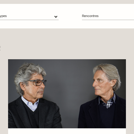
types
Rencontres
s types
Toutes les catégories
Circuits urbains
Collections
u
Engagement
Expositions
Montréalité
Rencontres
Restauration