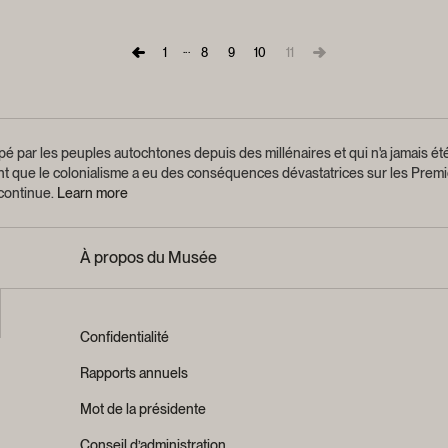
...
1
8
9
10
11
é par les peuples autochtones depuis des millénaires et qui n'a jamais été
ant que le colonialisme a eu des conséquences dévastatrices sur les Premi
 continue.
Learn more
À propos du Musée
Confidentialité
Rapports annuels
Mot de la présidente
Conseil d’administration