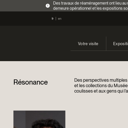
Des travaux de réaménagement ont lieu au re
!
demeure opérationnel et les expositions so
fr
en
Votre visite
Exposit
Heures d’ouverture
En cours
Tarifs
Expositi
Des perspectives multiples s
Résonance
Accès
et les collections du Musée,
coulisses et aux gens qui l