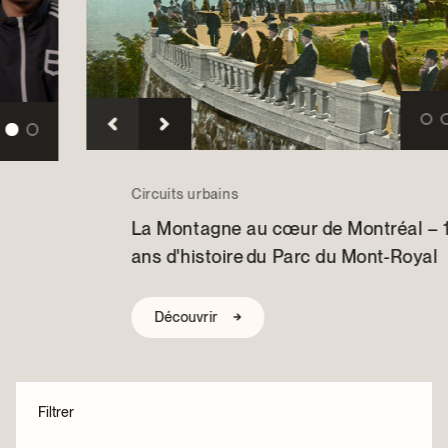
Centre d’archives et de documentation
Façons de donner
Dons et prêts d’objets
Événements
Devenir Membre
Devenir bénévole
Jeune McCord philanthrope
Circuits urbains
La Montagne au cœur de Montréal – 150
ans d'histoire du Parc du Mont-Royal
Découvrir
Filtrer