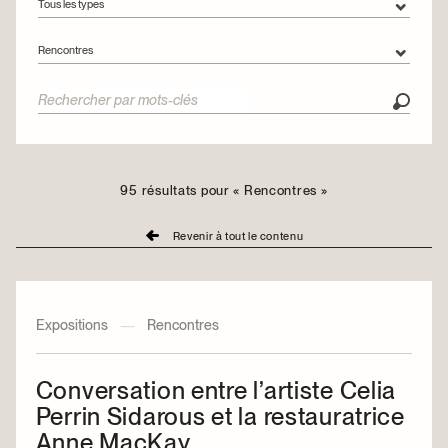
Tous les types
Tous les types
Rencontres
Articles
Toutes les catégories
Vidéos
Circuits urbains
Collections
Engagement
95 résultats pour « Rencontres »
Expositions
Revenir à tout le contenu
Montréalité
Rencontres
Restauration
Expositions
—
Rencontres
Conversation entre l’artiste Celia
Perrin Sidarous et la restauratrice
Anne MacKay