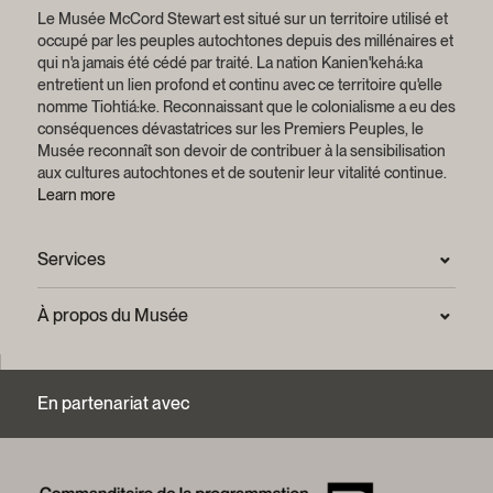
Le Musée McCord Stewart est situé sur un territoire utilisé et
occupé par les peuples autochtones depuis des millénaires et
qui n'a jamais été cédé par traité.
La nation Kanien'kehá:ka
entretient un lien profond et continu avec ce territoire qu'elle
nomme Tiohtiá:ke. Reconnaissant que le colonialisme a eu des
conséquences dévastatrices sur les Premiers Peuples, le
Musée reconnaît son devoir de contribuer à la sensibilisation
aux cultures autochtones et de soutenir leur vitalité continue.
Learn more
Services
Salle de presse
À propos du Musée
Questions fréquentes (FAQ)
Confidentialité
Nous joindre
Mission et plan stratégique
En partenariat avec
Centre d’archives et de documentation
Rapports annuels
Services photographiques et droits d’auteur (FAQ)
Histoire du Musée
Logos et guide de marque